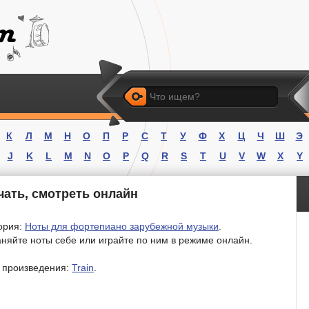
Искать
К
Л
М
Н
О
П
Р
С
Т
У
Ф
Х
Ц
Ч
Ш
Э
J
K
L
M
N
O
P
Q
R
S
T
U
V
W
X
Y
чать, смотреть онлайн
ория:
Ноты для фортепиано зарубежной музыки
.
няйте ноты себе или играйте по ним в режиме онлайн.
 произведения:
Train
.