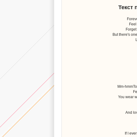
Текст 
Forev
Feel
Forget
But there's one
Mm-hmmToge
Fe
You wear wh
And lo
If I eve