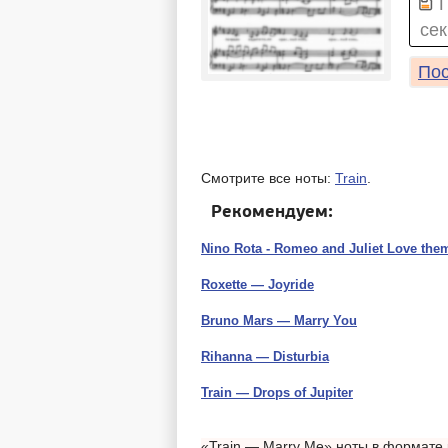
сек
Пос
Смотрите все ноты:
Train
.
Рекомендуем:
Nino Rota - Romeo and Juliet Love the
Roxette — Joyride
Bruno Mars — Marry You
Rihanna — Disturbia
Train — Drops of Jupiter
«Train — Marry Me» ноты в формате 