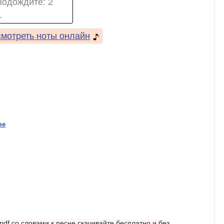
Подождите:
2
.
мотреть ноты онлайн
me
pdf со словами к песне скачивайте бесплатно и без