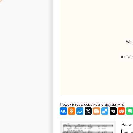
When
If I eve
Поделитесь ссылкой с друзьями:
Разме