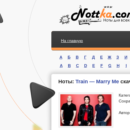
На главную
А
Б
В
Г
Д
Е
Ж
З
И
A
B
C
D
E
F
G
H
I
Ноты:
Train — Marry Me
ска
Катег
Сохра
.
Автор