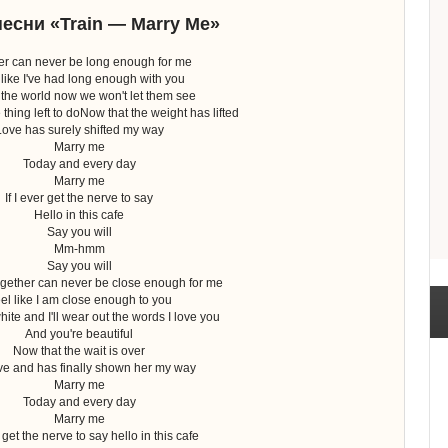
песни «Train — Marry Me»
er can never be long enough for me
 like I've had long enough with you
 the world now we won't let them see
 thing left to doNow that the weight has lifted
Love has surely shifted my way
Marry me
Today and every day
Marry me
If I ever get the nerve to say
Hello in this cafe
Say you will
Mm-hmm
Say you will
ther can never be close enough for me
el like I am close enough to you
ite and I'll wear out the words I love you
And you're beautiful
Now that the wait is over
ve and has finally shown her my way
Marry me
Today and every day
Marry me
r get the nerve to say hello in this cafe