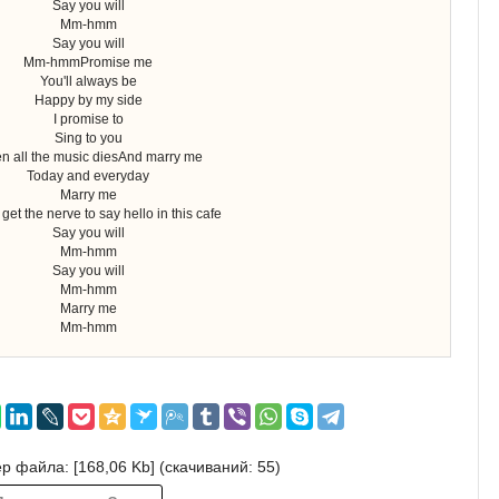
Say you will
Mm-hmm
Say you will
Mm-hmmPromise me
You'll always be
Happy by my side
I promise to
Sing to you
 all the music diesAnd marry me
Today and everyday
Marry me
r get the nerve to say hello in this cafe
Say you will
Mm-hmm
Say you will
Mm-hmm
Marry me
Mm-hmm
р файла: [168,06 Kb] (cкачиваний: 55)