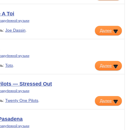
 A Toi
 зарубежной музыки
ль:
Joe Dassin
.
Далее
 зарубежной музыки
ль:
Toto
.
Далее
ilots — Stressed Out
 зарубежной музыки
ль:
Twenty One Pilots
.
Далее
Pasadena
 зарубежной музыки