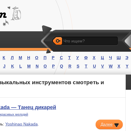
Искать
К
Л
М
Н
О
П
Р
С
Т
У
Ф
Х
Ц
Ч
Ш
Э
J
K
L
M
N
O
P
Q
R
S
T
U
V
W
X
Y
зыкальных инструментов смотреть и
kada — Танец дикарей
 красивых мелодий
ль:
Yoshinao Nakada
.
Далее