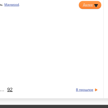
ль:
Maywood
.
Далее
...
92
В прошлое