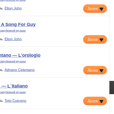
ль:
Elton John
.
Далее
 A Song For Guy
 зарубежной музыки
ль:
Elton John
.
Далее
ntano — L'orologio
 зарубежной музыки
ль:
Adriano Celentano
.
Далее
 — L`Italiano
 зарубежной музыки
ль:
Toto Cutugno
.
Далее