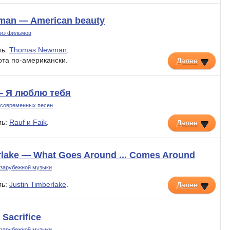
an — American beauty
 из фильмов
ль:
Thomas Newman
.
ота по-американски.
Далее
 — Я люблю тебя
 современных песен
ль:
Rauf и Faik
.
Далее
rlake — What Goes Around ... Comes Around
 зарубежной музыки
ль:
Justin Timberlake
.
Далее
Sacrifice
 зарубежной музыки