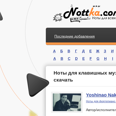
Последние добавления
А
Б
В
Г
Д
Е
Ж
З
И
A
B
C
D
E
F
G
H
I
Ноты для клавишных му
скачать
Yoshinao Na
.
Ноты для фортепиано
Автор/исполните