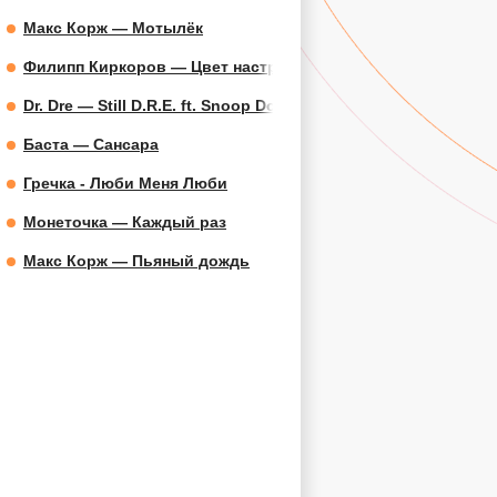
Макс Корж — Мотылёк
Филипп Киркоров — Цвет настроения синий
Dr. Dre — Still D.R.E. ft. Snoop Dogg
Баста — Сансара
Гречка - Люби Меня Люби
Монеточка — Каждый раз
Макс Корж — Пьяный дождь