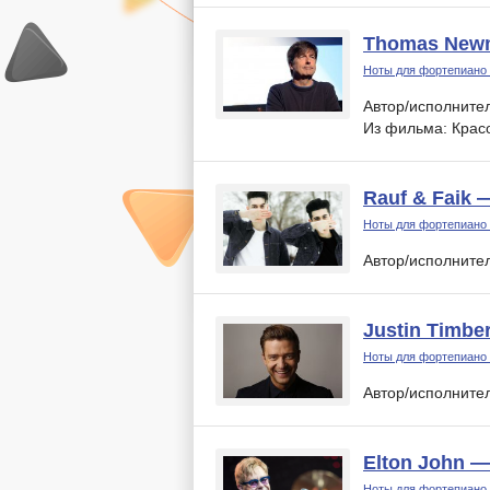
Thomas Newm
Ноты для фортепиано
Автор/исполните
Из фильма: Крас
Rauf & Faik
Ноты для фортепиано
Автор/исполните
Justin Timbe
Ноты для фортепиано
Автор/исполните
Elton John — 
Ноты для фортепиано