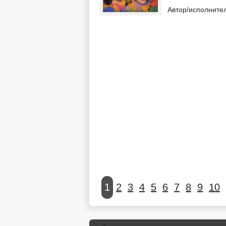
Автор/исполните
1
2
3
4
5
6
7
8
9
10