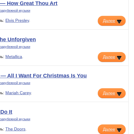
y — How Great Thou Art
 зарубежной музыки
ль:
Elvis Presley
.
Далее
The Unforgiven
 зарубежной музыки
ль:
Metallica
.
Далее
— All I Want For Christmas Is You
 зарубежной музыки
ль:
Mariah Carey
.
Далее
Do It
 зарубежной музыки
ль:
The Doors
.
Далее