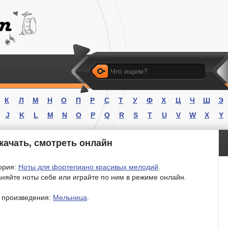
Искать
К
Л
М
Н
О
П
Р
С
Т
У
Ф
Х
Ц
Ч
Ш
Э
J
K
L
M
N
O
P
Q
R
S
T
U
V
W
X
Y
качать, смотреть онлайн
ория:
Ноты для фортепиано красивых мелодий
.
няйте ноты себе или играйте по ним в режиме онлайн.
 произведения:
Мельница
.