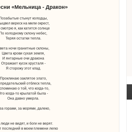
есни «Мельница - Дракон»
Позабытые стынут колодцы,
ыцвел вереск на мили окрест,
 смотрю я, как катится солнце
По холодному склону небес,
Теряя остатки тепла.
вета ночи гранитные склоны,
Цвета крови сухая земля,
И янтарные очи дракона
Отражает кусок хрусталя -
Я сторожу этот клад.
Проклинаю заклятое злато,
 предательский отблеск тепла,
споминаю о той, что когда-то,
Что когда-то крылатой была -
Она давно умерла.
за горами, за морями, далеко,
 люди не видят, и боги не верят.
т последний в моем племени легко