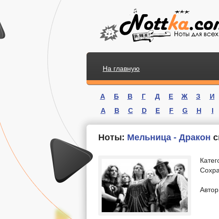
На главную
А
Б
В
Г
Д
Е
Ж
З
И
A
B
C
D
E
F
G
H
I
Ноты:
Мельница - Дракон
с
Катег
Сохра
.
Автор