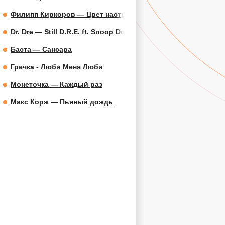
Филипп Киркоров — Цвет настроения синий
Dr. Dre — Still D.R.E. ft. Snoop Dogg
Баста — Сансара
Гречка - Люби Меня Люби
Монеточка — Каждый раз
Макс Корж — Пьяный дождь