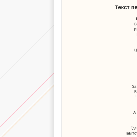
Текст п
В
И
Ц
За
В
А 
Где
Там то