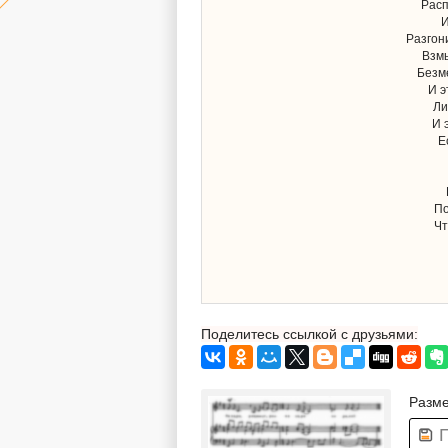
Расп
И
Разгон
Взмы
Безм
И э
Ли
И 
Е
По
Чт
Поделитесь ссылкой с друзьями:
Разме