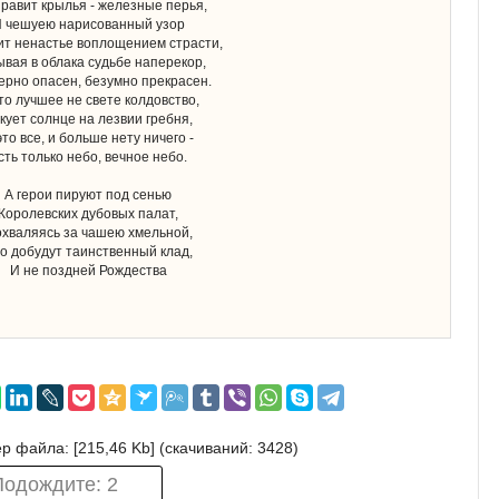
равит крылья - железные перья,
 чешуею нарисованный узор
ит ненастье воплощением страсти,
вая в облака судьбе наперекор,
ерно опасен, безумно прекрасен.
то лучшее не свете колдовство,
кует солнце на лезвии гребня,
это все, и больше нету ничего -
сть только небо, вечное небо.
А герои пируют под сенью
Королевских дубовых палат,
хваляясь за чашею хмельной,
о добудут таинственный клад,
И не поздней Рождества
р файла: [215,46 Kb] (cкачиваний: 3428)
Подождите:
2