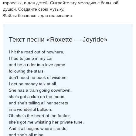
взрослых, и для детей. Сыграйте эту мелодию с большой
душой. Создайте свою музыку.
Файлы безопасны для скачивания.
Текст песни «Roxette — Joyride»
I hit the road out of nowhere,
I had to jump in my car
and be a rider in a love game
following the stars,
don’t need no book of wisdom,
I get no money talk at all.
She has a train going downtown,
she’s got a club on the moon
and she’s telling all her secrets
in a wonderful balloon.
Oh she’s the heart of the funfair,
she’s got me whistling her private tune.
And it all begins where it ends,
and she’s all mine,