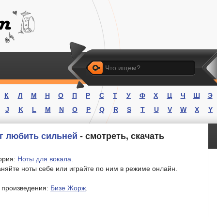
Искать
К
Л
М
Н
О
П
Р
С
Т
У
Ф
Х
Ц
Ч
Ш
Э
J
K
L
M
N
O
P
Q
R
S
T
U
V
W
X
Y
г любить сильней
- смотреть, скачать
ория:
Ноты для вокала
.
няйте ноты себе или играйте по ним в режиме онлайн.
 произведения:
Бизе Жорж
.