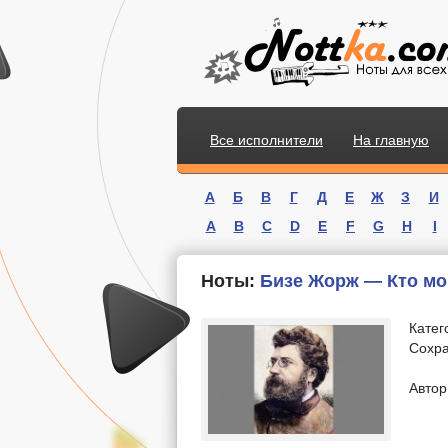
Все исполнители
На главную
А
Б
В
Г
Д
Е
Ж
З
И
A
B
C
D
E
F
G
H
I
Ноты:
Бизе Жорж — Кто мо
Катег
Сохра
.
Автор