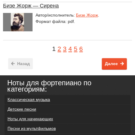
Бизе Жорж — Сирена
Автор/исполнитель:
Бизе Жорж
.
Формат файла: pdf.
1
2
3
4
5
6
Назад
Далее
Ноты для фортепиано по
категориям:
Классическая музыка
Детские песни
Ноты для начинающих
Песни из мультфильмов