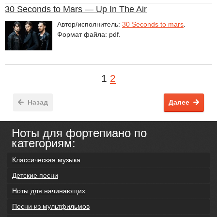
30 Seconds to Mars — Up In The Air
Автор/исполнитель:
30 Seconds to mars
.
Формат файла: pdf.
1
2
Назад
Далее
Ноты для фортепиано по
категориям:
Классическая музыка
Детские песни
Ноты для начинающих
Песни из мультфильмов