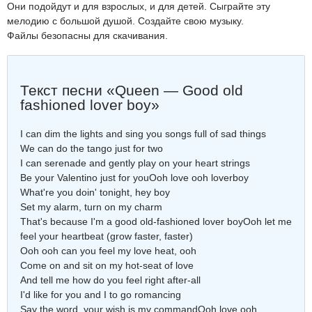
Они подойдут и для взрослых, и для детей. Сыграйте эту
мелодию с большой душой. Создайте свою музыку.
Файлы безопасны для скачивания.
Текст песни «Queen — Good old
fashioned lover boy»
I can dim the lights and sing you songs full of sad things
We can do the tango just for two
I can serenade and gently play on your heart strings
Be your Valentino just for youOoh love ooh loverboy
What're you doin' tonight, hey boy
Set my alarm, turn on my charm
That's because I'm a good old-fashioned lover boyOoh let me
feel your heartbeat (grow faster, faster)
Ooh ooh can you feel my love heat, ooh
Come on and sit on my hot-seat of love
And tell me how do you feel right after-all
I'd like for you and I to go romancing
Say the word, your wish is my commandOoh love ooh