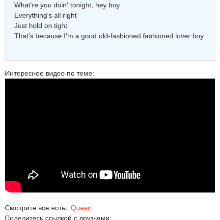
What're you doin' tonight, hey boy
Everything's all right
Just hold on tight
That's because I'm a good old-fashioned fashioned lover boy
Интересное видео по теме:
Смотрите все ноты:
Queen
.
Поделитесь ссылкой с друзьями: