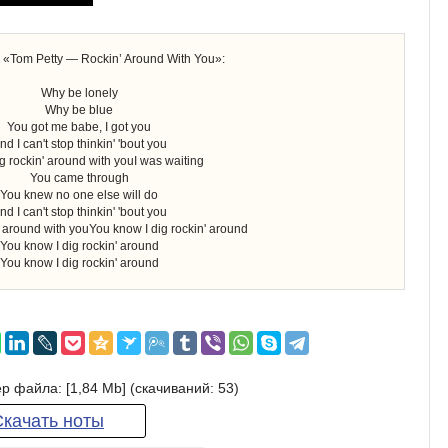
 «Tom Petty — Rockin’ Around With You»:
Why be lonely
Why be blue
You got me babe, I got you
nd I can't stop thinkin' 'bout you
g rockin' around with youI was waiting
You came through
You knew no one else will do
nd I can't stop thinkin' 'bout you
' around with youYou know I dig rockin' around
You know I dig rockin' around
You know I dig rockin' around
р файла: [1,84 Mb] (cкачиваний: 53)
Скачать ноты