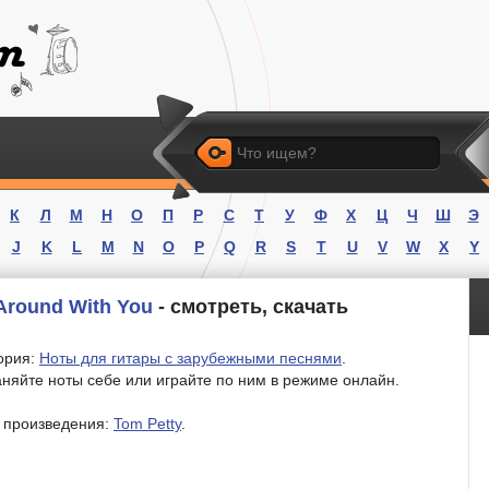
Искать
К
Л
М
Н
О
П
Р
С
Т
У
Ф
Х
Ц
Ч
Ш
Э
J
K
L
M
N
O
P
Q
R
S
T
U
V
W
X
Y
Around With You
- смотреть, скачать
ория:
Ноты для гитары с зарубежными песнями
.
няйте ноты себе или играйте по ним в режиме онлайн.
 произведения:
Tom Petty
.