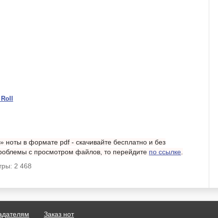
 Roll
u» ноты в формате pdf - скачивайте бесплатно и без
 проблемы с просмотром файлов, то перейдите
по ссылке
.
ры: 2 468
адателям
Заказ нот