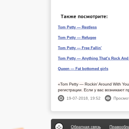
Также посмотрите:
Tom Petty — Restless
Tom Petty — Refugee
Tom Petty — Free Fallin'
Tom Petty — Anything That’s Rock And
Queen — Fat bottomed girls
«Tom Petty — Rockin’ Around With Yo
регистрации. Если у вас возникают
19-07-2018, 19:52
Просмот
Обратная связь
Правообл