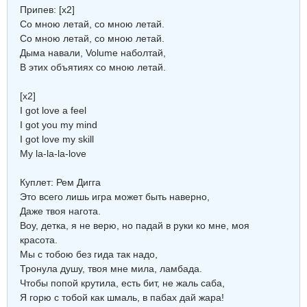
Припев: [х2]
Со мною летай, со мною летай.
Со мною летай, со мною летай.
Дыма навали, Volume наболтай,
В этих объятиях со мною летай.
[х2]
I got love a feel
I got you my mind
I got love my skill
My la-la-la-love
Куплет: Рем Дигга
Это всего лишь игра может быть наверно,
Даже твоя нагота.
Воу, детка, я не верю, но падай в руки ко мне, моя
красота.
Мы с тобою без гида так надо,
Тронула душу, твоя мне мила, ламбада.
Чтобы попой крутила, есть бит, не жаль саба,
Я горю с тобой как шмаль, в пабах дай жара!