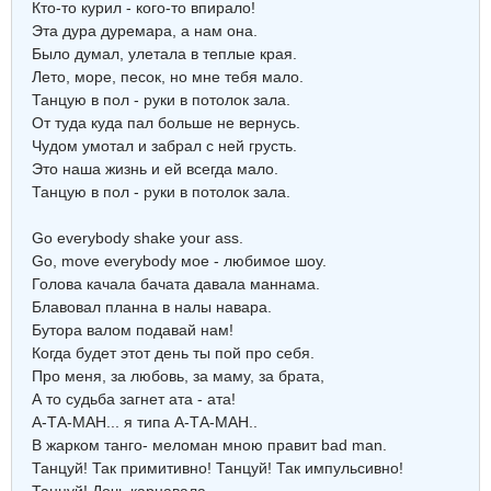
Кто-то курил - кого-то впирало!
Эта дура дуремара, а нам она.
Было думал, улетала в теплые края.
Лето, море, песок, но мне тебя мало.
Танцую в пол - руки в потолок зала.
От туда куда пал больше не вернусь.
Чудом умотал и забрал с ней грусть.
Это наша жизнь и ей всегда мало.
Танцую в пол - руки в потолок зала.
Go everybody shake your ass.
Go, move everybody мое - любимое шоу.
Голова качала бачата давала маннама.
Блавовал планна в налы навара.
Бутора валом подавай нам!
Когда будет этот день ты пой про себя.
Про меня, за любовь, за маму, за брата,
А то судьба загнет ата - ата!
А-ТА-МАН... я типа А-ТА-МАН..
В жарком танго- меломан мною правит bad man.
Танцуй! Так примитивно! Танцуй! Так импульсивно!