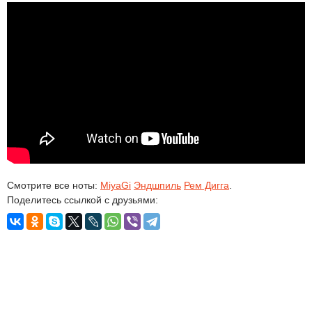
Смотрите все ноты:
MiyaGi
Эндшпиль
Рем Дигга
.
Поделитесь ссылкой с друзьями: