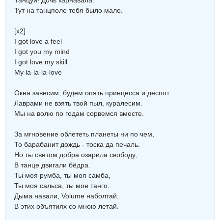
Танцуй! Дочь карнавала.
Тут на танцполе тебя было мало.
[x2]
I got love a feel
I got you my mind
I got love my skill
My la-la-la-love
Окна завесим, будем опять принцесса и деспот.
Лаврами не взять твой пыл, куралесим.
Мы на волю по годам сорвемся вместе.
За мгновение облететь планеты ни по чем,
То барабанит дождь - тоска да печаль.
Но ты светом добра озарила свободу,
В танце двигали бёдра.
Ты моя румба, ты моя самба,
Ты моя сальса, ты мое танго.
Дыма навали, Volume наболтай,
В этих объятиях со мною летай.