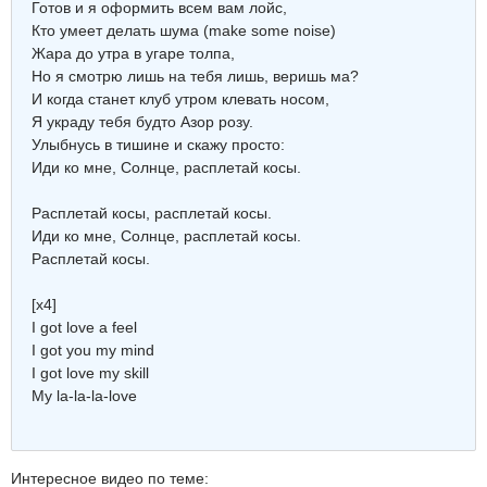
Готов и я оформить всем вам лойс,
Кто умеет делать шума (make some noise)
Жара до утра в угаре толпа,
Но я смотрю лишь на тебя лишь, веришь ма?
И когда станет клуб утром клевать носом,
Я украду тебя будто Азор розу.
Улыбнусь в тишине и скажу просто:
Иди ко мне, Солнце, расплетай косы.
Расплетай косы, расплетай косы.
Иди ко мне, Солнце, расплетай косы.
Расплетай косы.
[x4]
I got love a feel
I got you my mind
I got love my skill
My la-la-la-love
Интересное видео по теме: