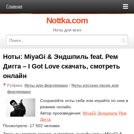
Главная
Nottka.com
Ноты для всех
Ноты: MiyaGi & Эндшпиль feat. Рем
Дигга – I Got Love скачать, смотреть
онлайн
Рубрика:
Ноты для фортепиано
/
Ноты русских песен для
фортепиано
Сохраняйте ноты себе или играйте по ним в
режиме онлайн.
Автор произведения:
MiyaGi
Эндшпиль
Рем
Дигга
.
Посмотрело: 17 502 человек.
Здесь вы можете скачать и смотреть онлайн ноты «MiyaGi &