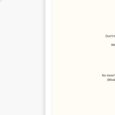
Don't h
We
No moreY
(Woah