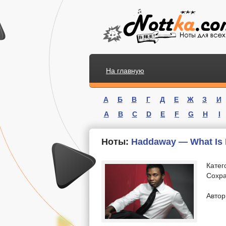
На главную
А
Б
В
Г
Д
Е
Ж
З
И
A
B
C
D
E
F
G
H
I
Ноты:
Haddaway — What Is
Катег
Сохра
.
Автор