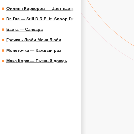
Филипп Киркоров — Цвет настроения синий
Dr. Dre — Still D.R.E. ft. Snoop Dogg
Баста — Сансара
Гречка - Люби Меня Люби
Монеточка — Каждый раз
Макс Корж — Пьяный дождь