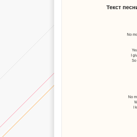
Текст песн
No mo
Yea
I g
So 
No mo
W
I 