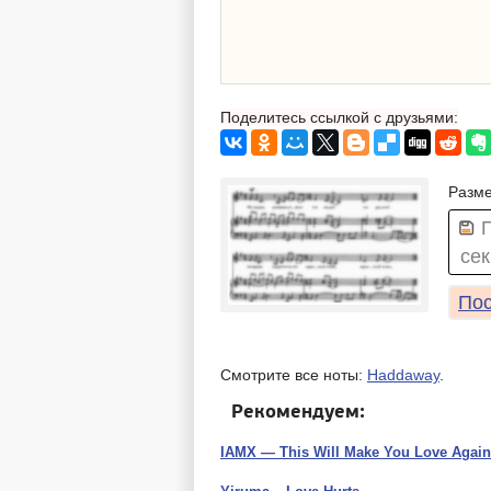
Поделитесь ссылкой с друзьями:
Разме
сек
Пос
Смотрите все ноты:
Haddaway
.
Рекомендуем:
IAMX — This Will Make You Love Again