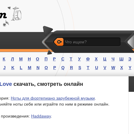
Искать
К
Л
М
Н
О
П
Р
С
Т
У
Ф
Х
Ц
Ч
Ш
Э
J
K
L
M
N
O
P
Q
R
S
T
U
V
W
X
Y
 Love
скачать, смотреть онлайн
ория:
Ноты для фортепиано зарубежной музыки
.
няйте ноты себе или играйте по ним в режиме онлайн.
 произведения:
Haddaway
.