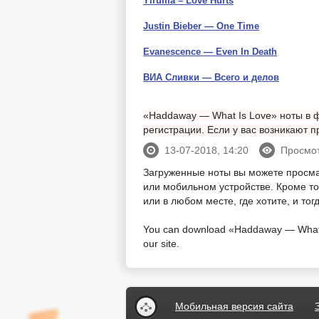
Yiruma – Love Hurts
Justin Bieber — One Time
Evanescence — Even In Death
ВИА Сливки — Всего и делов
«Haddaway — What Is Love» ноты в ф
регистрации. Если у вас возникают
13-07-2018, 14:20
Просмот
Загруженные ноты вы можете просм
или мобильном устройстве. Кроме тог
или в любом месте, где хотите, и то
You can download «Haddaway — What Is
our site.
Мобильная версия сайта