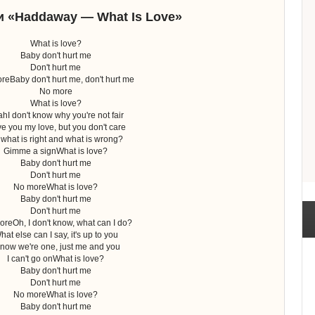
и «Haddaway — What Is Love»
What is love?
Baby don't hurt me
Don't hurt me
reBaby don't hurt me, don't hurt me
No more
What is love?
hI don't know why you're not fair
ive you my love, but you don't care
what is right and what is wrong?
Gimme a signWhat is love?
Baby don't hurt me
Don't hurt me
No moreWhat is love?
Baby don't hurt me
Don't hurt me
reOh, I don't know, what can I do?
hat else can I say, it's up to you
know we're one, just me and you
I can't go onWhat is love?
Baby don't hurt me
Don't hurt me
No moreWhat is love?
Baby don't hurt me