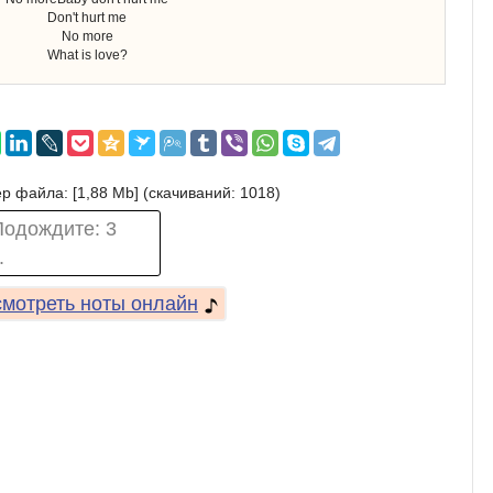
Don't hurt me
No more
What is love?
р файла: [1,88 Mb] (cкачиваний: 1018)
Подождите:
2
.
мотреть ноты онлайн