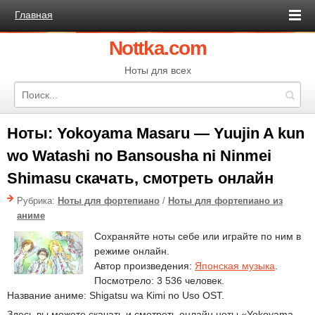
Главная
Nottka.com
Ноты для всех
Ноты: Yokoyama Masaru — Yuujin A kun
wo Watashi no Bansousha ni Ninmei
Shimasu скачать, смотреть онлайн
Рубрика:
Ноты для фортепиано
/
Ноты для фортепиано из
аниме
Сохраняйте ноты себе или играйте по ним в
режиме онлайн.
Автор произведения:
Японская музыка
.
Посмотрело: 3 536 человек.
Название аниме: Shigatsu wa Kimi no Uso OST.
Здесь вы можете скачать и смотреть онлайн ноты «Yokoyama