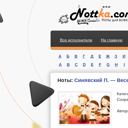
Все исполнители
На главную
А
Б
В
Г
Д
Е
Ж
З
И
A
B
C
D
E
F
G
H
I
Ноты:
Синявский П. — Вес
Катег
Сохра
.
Автор