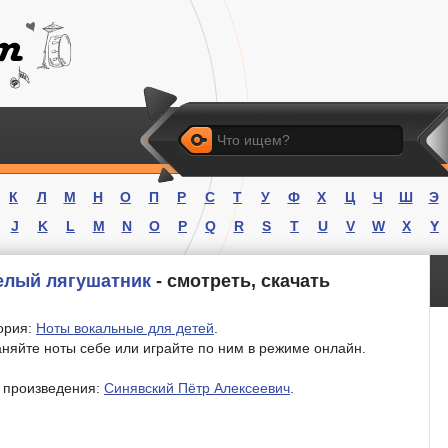
Искать
К
Л
М
Н
О
П
Р
С
Т
У
Ф
Х
Ц
Ч
Ш
Э
J
K
L
M
N
O
P
Q
R
S
T
U
V
W
X
Y
елый лягушатник
- смотреть, скачать
ория:
Ноты вокальные для детей
.
няйте ноты себе или играйте по ним в режиме онлайн.
 произведения:
Синявский Пётр Алексеевич
.