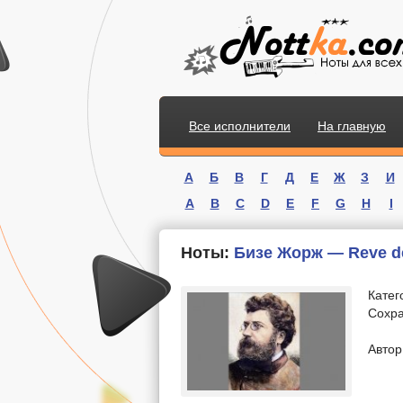
Все исполнители
На главную
А
Б
В
Г
Д
Е
Ж
З
И
A
B
C
D
E
F
G
H
I
Ноты:
Бизе Жорж — Reve de
Катег
Сохра
.
Автор