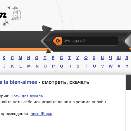
Искать
К
Л
М
Н
О
П
Р
С
Т
У
Ф
Х
Ц
Ч
Ш
Э
J
K
L
M
N
O
P
Q
R
S
T
U
V
W
X
Y
 la bien-aimee
- смотреть, скачать
ория:
Ноты для вокала
.
няйте ноты себе или играйте по ним в режиме онлайн.
 произведения:
Бизе Жорж
.