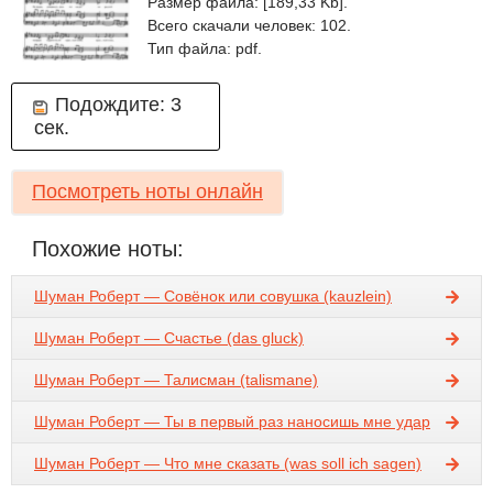
Размер файла: [189,33 Kb].
Всего скачали человек: 102.
Тип файла: pdf.
Подождите:
3
сек.
Посмотреть ноты онлайн
Похожие ноты:
Шуман Роберт — Совёнок или совушка (kauzlein)
Шуман Роберт — Счастье (das gluck)
Шуман Роберт — Талисман (talismane)
Шуман Роберт — Ты в первый раз наносишь мне удар
Шуман Роберт — Что мне сказать (was soll ich sagen)