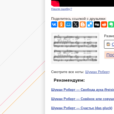
Нашли ошибку?
Поделитесь ссылкой с друзьями:
Разме
Пос
Смотрите все ноты:
Шуман Роберт
.
Рекомендуем:
Шуман Роберт — Свобода духа (freisi
Шуман Роберт — Совёнок или совушка
Шуман Роберт — Счастье (das gluck)