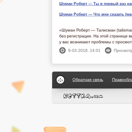
Шуман Роберт — Ты в первый раз на
Шуман Роберт — Что мне сказать (was 
«Шуман Роберт — Талисман (talisman
без регистрации. На этой странице в
у вас возникают проблемы с просмо
9-03-2018, 14:01
Просмотр
Обратная связь
Правообл