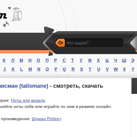
Искать
К
Л
М
Н
О
П
Р
С
Т
У
Ф
Х
Ц
Ч
Ш
Э
J
K
L
M
N
O
P
Q
R
S
T
U
V
W
X
Y
сман (talismane)
- смотреть, скачать
ория:
Ноты для вокала
.
няйте ноты себе или играйте по ним в режиме онлайн.
 произведения:
Шуман Роберт
.