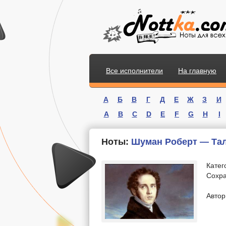
Все исполнители
На главную
А
Б
В
Г
Д
Е
Ж
З
И
A
B
C
D
E
F
G
H
I
Ноты:
Шуман Роберт — Тали
Катег
Сохра
.
Автор