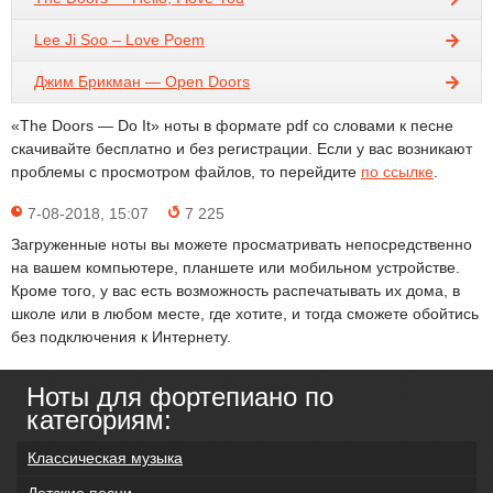
Lee Ji Soo – Love Poem
Джим Брикман — Open Doors
«The Doors — Do It» ноты в формате pdf со словами к песне
скачивайте бесплатно и без регистрации. Если у вас возникают
проблемы с просмотром файлов, то перейдите
по ссылке
.
7-08-2018, 15:07
7 225
Загруженные ноты вы можете просматривать непосредственно
на вашем компьютере, планшете или мобильном устройстве.
Кроме того, у вас есть возможность распечатывать их дома, в
школе или в любом месте, где хотите, и тогда сможете обойтись
без подключения к Интернету.
Ноты для фортепиано по
категориям:
Классическая музыка