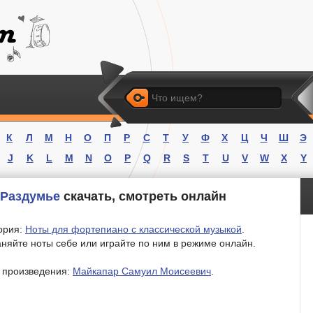
Искать
К
Л
М
Н
О
П
Р
С
Т
У
Ф
Х
Ц
Ч
Ш
Э
J
K
L
M
N
O
P
Q
R
S
T
U
V
W
X
Y
 Раздумье
скачать, смотреть онлайн
ория:
Ноты для фортепиано с классической музыкой
.
няйте ноты себе или играйте по ним в режиме онлайн.
 произведения:
Майкапар Самуил Моисеевич
.