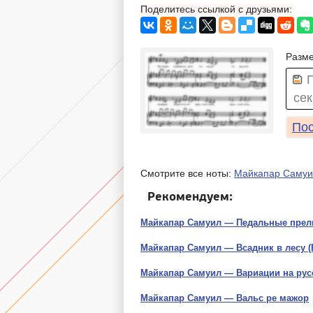
Поделитесь ссылкой с друзьями:
Разме
сек
Пос
Смотрите все ноты:
Майкапар Самуи
Рекомендуем:
Майкапар Самуил — Педальные пре
Майкапар Самуил — Всадник в лесу (
Майкапар Самуил — Вариации на рус
Майкапар Самуил — Вальс ре мажор