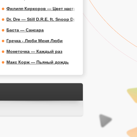
Филипп Киркоров — Цвет настроения синий
Dr. Dre — Still D.R.E. ft. Snoop Dogg
Баста — Сансара
Гречка - Люби Меня Люби
Монеточка — Каждый раз
Макс Корж — Пьяный дождь