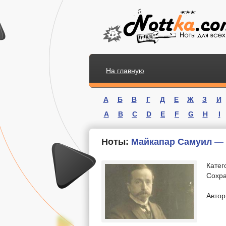
На главную
А
Б
В
Г
Д
Е
Ж
З
И
A
B
C
D
E
F
G
H
I
Ноты:
Майкапар Самуил —
Катег
Сохра
.
Автор