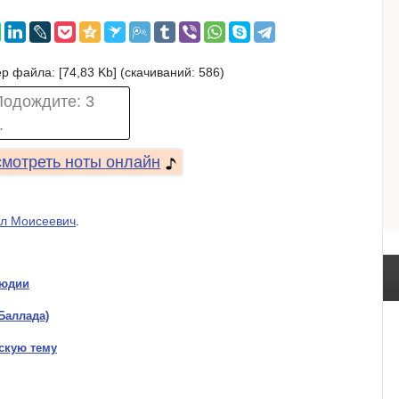
р файла: [74,83 Kb] (cкачиваний: 586)
Подождите:
3
.
мотреть ноты онлайн
л Моисеевич
.
людии
Баллада)
скую тему