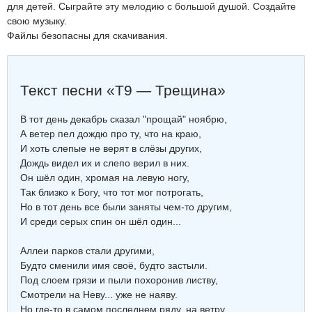
для детей. Сыграйте эту мелодию с большой душой. Создайте
свою музыку.
Файлы безопасны для скачивания.
Текст песни «Т9 — Трещина»
В тот день декабрь сказал "прощай" ноябрю,
А ветер пел дождю про ту, что на краю,
И хоть слепые не верят в слёзы других,
Дождь видел их и слепо верил в них.
Он шёл один, хромая на левую ногу,
Так близко к Богу, что тот мог потрогать,
Но в тот день все были заняты чем-то другим,
И среди серых спин он шёл один...
Аллеи парков стали другими,
Будто сменили имя своё, будто застыли.
Под слоем грязи и пыли похоронив листву,
Смотрели на Неву... уже не наяву.
Но где-то в самом последнем ряду, на ветру,