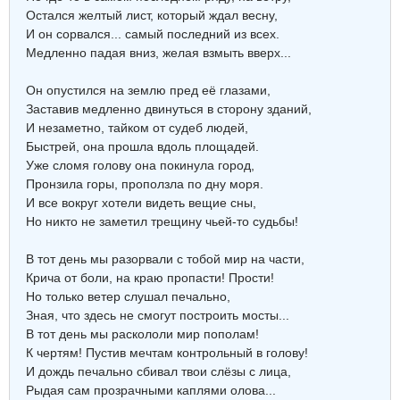
Остался желтый лист, который ждал весну,
И он сорвался... самый последний из всех.
Медленно падая вниз, желая взмыть вверх...
Он опустился на землю пред её глазами,
Заставив медленно двинуться в сторону зданий,
И незаметно, тайком от судеб людей,
Быстрей, она прошла вдоль площадей.
Уже сломя голову она покинула город,
Пронзила горы, проползла по дну моря.
И все вокруг хотели видеть вещие сны,
Но никто не заметил трещину чьей-то судьбы!
В тот день мы разорвали с тобой мир на части,
Крича от боли, на краю пропасти! Прости!
Но только ветер слушал печально,
Зная, что здесь не смогут построить мосты...
В тот день мы раскололи мир пополам!
К чертям! Пустив мечтам контрольный в голову!
И дождь печально сбивал твои слёзы с лица,
Рыдая сам прозрачными каплями олова...