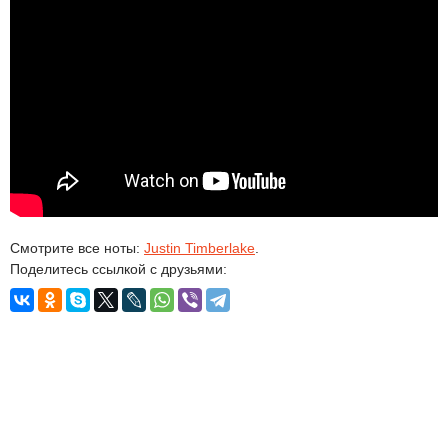
Смотрите все ноты:
Justin Timberlake
.
Поделитесь ссылкой с друзьями: