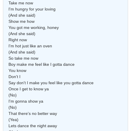
Take me now
I'm hungry for your loving
(And she said)
Show me how
You got me working, honey
(And she said)
Right now
I'm hot just like an oven
(And she said)
So take me now
Boy make me feel like I gotta dance
You know
Don't I
Say don't I make you feel like you gotta dance
Once I get to know ya
(No)
I'm gonna show ya
(No)
That there's no better way
(Yea)
Lets dance the night away