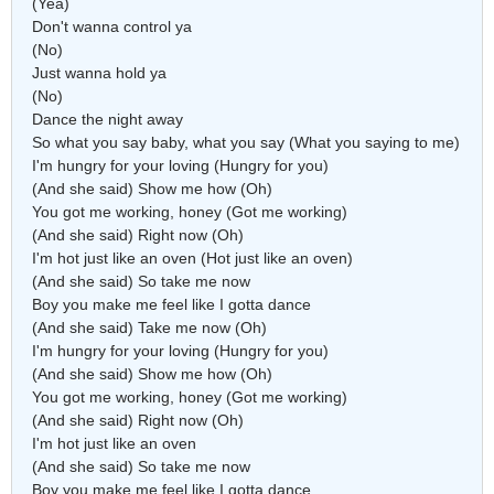
(Yea)
Don't wanna control ya
(No)
Just wanna hold ya
(No)
Dance the night away
So what you say baby, what you say (What you saying to me)
I'm hungry for your loving (Hungry for you)
(And she said) Show me how (Oh)
You got me working, honey (Got me working)
(And she said) Right now (Oh)
I'm hot just like an oven (Hot just like an oven)
(And she said) So take me now
Boy you make me feel like I gotta dance
(And she said) Take me now (Oh)
I'm hungry for your loving (Hungry for you)
(And she said) Show me how (Oh)
You got me working, honey (Got me working)
(And she said) Right now (Oh)
I'm hot just like an oven
(And she said) So take me now
Boy you make me feel like I gotta dance