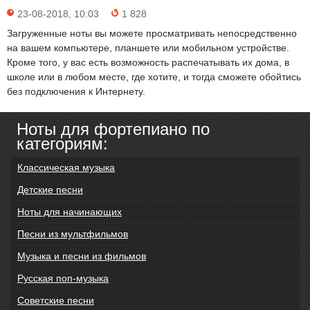
23-08-2018, 10:03
1 828
Загруженные ноты вы можете просматривать непосредственно
на вашем компьютере, планшете или мобильном устройстве.
Кроме того, у вас есть возможность распечатывать их дома, в
школе или в любом месте, где хотите, и тогда сможете обойтись
без подключения к Интернету.
Ноты для фортепиано по
категориям:
Классическая музыка
Детские песни
Ноты для начинающих
Песни из мультфильмов
Музыка и песни из фильмов
Русская поп-музыка
Советские песни