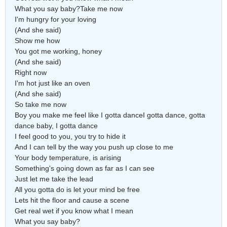
What you say baby?Take me now
I'm hungry for your loving
(And she said)
Show me how
You got me working, honey
(And she said)
Right now
I'm hot just like an oven
(And she said)
So take me now
Boy you make me feel like I gotta danceI gotta dance, gotta
dance baby, I gotta dance
I feel good to you, you try to hide it
And I can tell by the way you push up close to me
Your body temperature, is arising
Something's going down as far as I can see
Just let me take the lead
All you gotta do is let your mind be free
Lets hit the floor and cause a scene
Get real wet if you know what I mean
What you say baby?