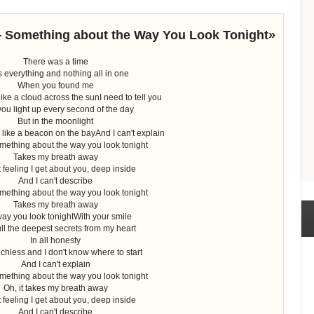
 Something about the Way You Look Tonight»
There was a time
s everything and nothing all in one
When you found me
like a cloud across the sunI need to tell you
ou light up every second of the day
But in the moonlight
 like a beacon on the bayAnd I can't explain
something about the way you look tonight
Takes my breath away
at feeling I get about you, deep inside
And I can't describe
something about the way you look tonight
Takes my breath away
ay you look tonightWith your smile
ll the deepest secrets from my heart
In all honesty
chless and I don't know where to start
And I can't explain
something about the way you look tonight
Oh, it takes my breath away
at feeling I get about you, deep inside
And I can't describe