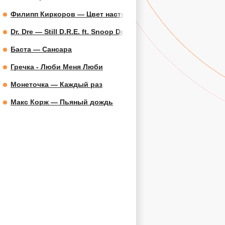
Филипп Киркоров — Цвет настроения синий
Dr. Dre — Still D.R.E. ft. Snoop Dogg
Баста — Сансара
Гречка - Люби Меня Люби
Монеточка — Каждый раз
Макс Корж — Пьяный дождь