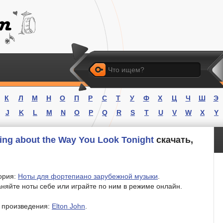
Искать
К
Л
М
Н
О
П
Р
С
Т
У
Ф
Х
Ц
Ч
Ш
Э
J
K
L
M
N
O
P
Q
R
S
T
U
V
W
X
Y
ng about the Way You Look Tonight
скачать,
ория:
Ноты для фортепиано зарубежной музыки
.
няйте ноты себе или играйте по ним в режиме онлайн.
 произведения:
Elton John
.