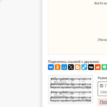
But it's 
(The wa
Поделитесь ссылкой с друзьями:
Разме
сек
Пос