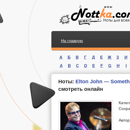
На главную
А
Б
В
Г
Д
Е
Ж
З
И
A
B
C
D
E
F
G
H
I
Ноты:
Elton John — Somethi
смотреть онлайн
Катег
Сохра
.
Автор