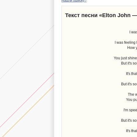
Нашли ошибку?
Текст песни «Elton John —
I wa
I was feeling 
How y
You just shine
But it's 
It's th
But it's 
The w
You pu
I'm spee
But it's 
It's th