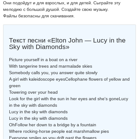
Они подойдут и для взрослых, и для детей. Сыграйте эту
мелодию с большой душой. Создайте свою музыку.
Файлы безопасны для скачивания.
Текст песни «Elton John — Lucy in the
Sky with Diamonds»
Picture yourself in a boat on a river
With tangerine trees and marmalade skies
Somebody calls you, you answer quite slowly
A girl with kaleidoscope eyesCellophane flowers of yellow and
green
Towering over your head
Look for the girl with the sun in her eyes and she's goneLucy
in the sky with diamonds
Lucy in the sky with diamonds
Lucy in the sky with diamonds
OhFollow her down to a bridge by a fountain
Where rocking-horse people eat marshmallow pies
Everyone smiles as you drift past the flowers