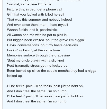
Suicidal, same time I'm tame
Picture this, in bed, get a phone call
Girl that you fucked with killed herself
That was this summer and nobody helped
And ever since then, man, I hate myself
Wanna fuckin' end it, pessimistic
All wanna see me with no pot to piss in
But niggas been excited 'bout the grave I'm diggin'
Havin' conversations 'bout my haste decisions
Fuckin' sickenin'; at the same time
Memories surface through the grapevine
'Bout my uncle playin' with a slip knot
Post-traumatic stress got me fucked up
Been fucked up since the couple months they had a nigga
locked up
I'll be feelin' pain, I'll be feelin' pain just to hold on
And I don't feel the same, I'm so numb
I'll be feelin' pain, I'll be feelin' pain just to hold on
And I don't feel the same, I'm so numb