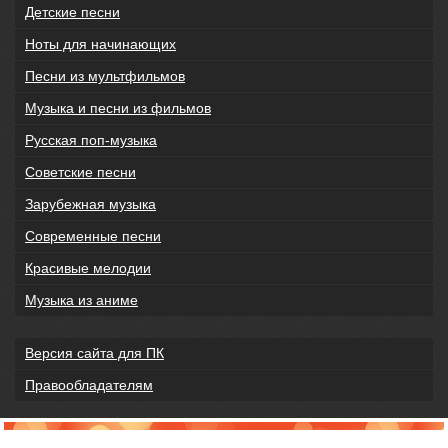
Детские песни
Ноты для начинающих
Песни из мультфильмов
Музыка и песни из фильмов
Русская поп-музыка
Советские песни
Зарубежная музыка
Современные песни
Красивые мелодии
Музыка из аниме
Версия сайта для ПК
Правообладателям