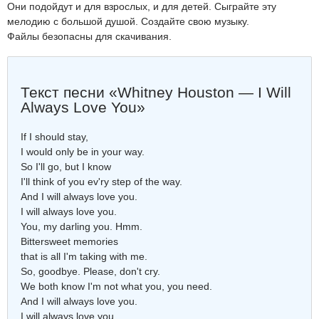
Они подойдут и для взрослых, и для детей. Сыграйте эту
мелодию с большой душой. Создайте свою музыку.
Файлы безопасны для скачивания.
Текст песни «Whitney Houston — I Will
Always Love You»
If I should stay,
I would only be in your way.
So I'll go, but I know
I'll think of you ev'ry step of the way.
And I will always love you.
I will always love you.
You, my darling you. Hmm.
Bittersweet memories
that is all I'm taking with me.
So, goodbye. Please, don't cry.
We both know I'm not what you, you need.
And I will always love you.
I will always love you.