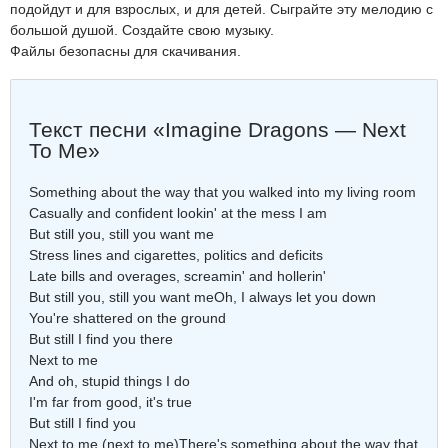
подойдут и для взрослых, и для детей. Сыграйте эту мелодию с
большой душой. Создайте свою музыку.
Файлы безопасны для скачивания.
Текст песни «Imagine Dragons — Next
To Me»
Something about the way that you walked into my living room
Casually and confident lookin' at the mess I am
But still you, still you want me
Stress lines and cigarettes, politics and deficits
Late bills and overages, screamin' and hollerin'
But still you, still you want meOh, I always let you down
You're shattered on the ground
But still I find you there
Next to me
And oh, stupid things I do
I'm far from good, it's true
But still I find you
Next to me (next to me)There's something about the way that