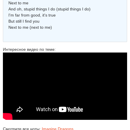
Next to me
And oh, stupid things I do (stupid things I do)
I'm far from good, it's true
But still I find you
Next to me (next to me)
Интересное видео по теме:
Смотрите все ноты:
Imagine Dragons
.