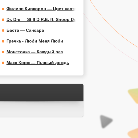
Филипп Киркоров — Цвет настроения синий
Dr. Dre — Still D.R.E. ft. Snoop Dogg
Баста — Сансара
Гречка - Люби Меня Люби
Монеточка — Каждый раз
Макс Корж — Пьяный дождь