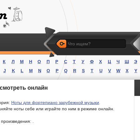
Искать
К
Л
М
Н
О
П
Р
С
Т
У
Ф
Х
Ц
Ч
Ш
Э
J
K
L
M
N
O
P
Q
R
S
T
U
V
W
X
Y
 смотреть онлайн
ория:
Ноты для фортепиано зарубежной музыки
.
няйте ноты себе или играйте по ним в режиме онлайн.
 произведения: .