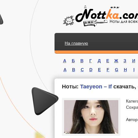
На главную
А
Б
В
Г
Д
Е
Ж
З
И
A
B
C
D
E
F
G
H
I
Ноты:
Taeyeon – If
скачать,
Катег
Сохра
.
Автор