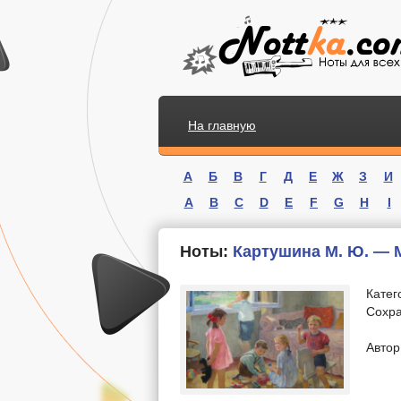
На главную
А
Б
В
Г
Д
Е
Ж
З
И
A
B
C
D
E
F
G
H
I
Ноты:
Картушина М. Ю. — 
Катег
Сохра
.
Автор