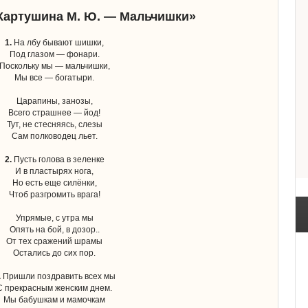
«Картушина М. Ю. — Мальчишки»
1.
На лбу бывают шишки,
Под глазом — фонари.
Поскольку мы — мальчишки,
Мы все — богатыри.
Царапины, занозы,
Всего страшнее — йод!
Тут, не стесняясь, слезы
Сам полководец льет.
2.
Пусть голова в зеленке
И в пластырях нога,
Но есть еще силёнки,
Чтоб разгромить врага!
Упрямые, с утра мы
Опять на бой, в дозор..
От тех сражений шрамы
Остались до сих пор.
.
Пришли поздравить всех мы
С прекрасным женским днем.
Мы бабушкам и мамочкам