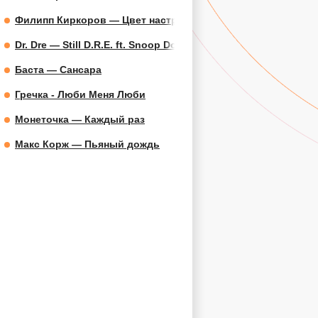
Филипп Киркоров — Цвет настроения синий
Dr. Dre — Still D.R.E. ft. Snoop Dogg
Баста — Сансара
Гречка - Люби Меня Люби
Монеточка — Каждый раз
Макс Корж — Пьяный дождь