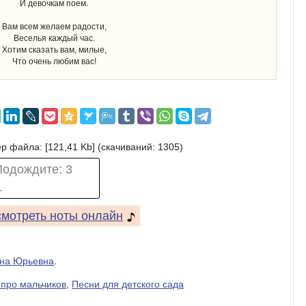
И девочкам поем.
Вам всем желаем радости,
Веселья каждый час.
Хотим сказать вам, милые,
Что очень любим вас!
р файла: [121,41 Kb] (cкачиваний: 1305)
Подождите:
2
.
мотреть ноты онлайн
на Юрьевна
.
 про мальчиков
,
Песни для детского сада