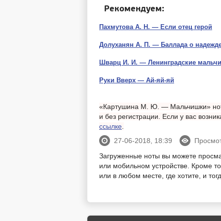
Рекомендуем:
Пахмутова А. Н. — Если отец герой
Долуханян А. П. — Баллада о надежд
Шварц И. И. — Ленинградские мальч
Руки Вверх — Ай-яй-яй
«Картушина М. Ю. — Мальчишки» нот
и без регистрации. Если у вас возн
ссылке
.
27-06-2018, 18:39
Просмот
Загруженные ноты вы можете просм
или мобильном устройстве. Кроме тог
или в любом месте, где хотите, и то