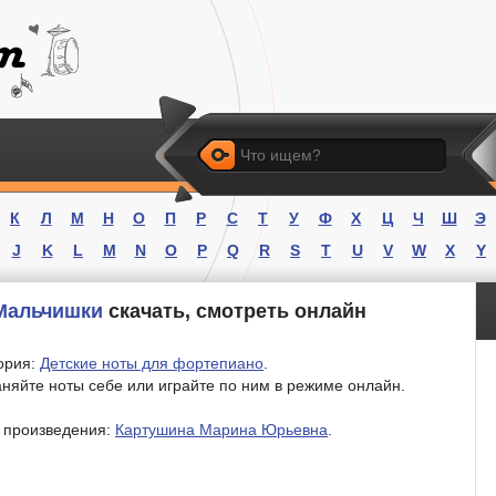
Искать
К
Л
М
Н
О
П
Р
С
Т
У
Ф
Х
Ц
Ч
Ш
Э
J
K
L
M
N
O
P
Q
R
S
T
U
V
W
X
Y
Мальчишки
скачать, смотреть онлайн
ория:
Детские ноты для фортепиано
.
няйте ноты себе или играйте по ним в режиме онлайн.
 произведения:
Картушина Марина Юрьевна
.