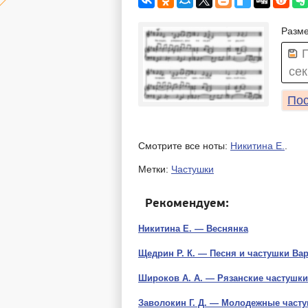
Разме
сек
Пос
Смотрите все ноты:
Никитина Е.
.
Метки:
Частушки
Рекомендуем:
Никитина Е. — Веснянка
Щедрин Р. К. — Песня и частушки Ва
Широков А. А. — Рязанские частушки
Заволокин Г. Д. — Молодежные част