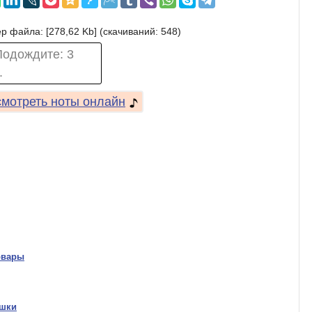
р файла: [278,62 Kb] (cкачиваний: 548)
Подождите:
3
.
мотреть ноты онлайн
рвары
ушки