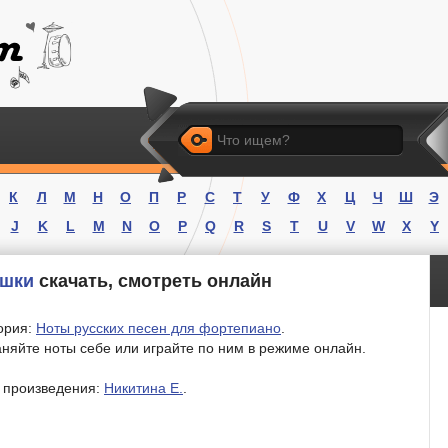
Искать
К
Л
М
Н
О
П
Р
С
Т
У
Ф
Х
Ц
Ч
Ш
Э
J
K
L
M
N
O
P
Q
R
S
T
U
V
W
X
Y
ушки
скачать, смотреть онлайн
ория:
Ноты русских песен для фортепиано
.
няйте ноты себе или играйте по ним в режиме онлайн.
 произведения:
Никитина Е.
.