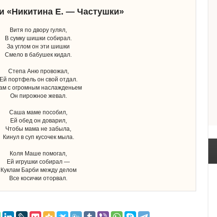
ни «Никитина Е. — Частушки»
Витя по двору гулял,
В сумку шишки собирал.
За углом он эти шишки
Смело в бабушек кидал.
Степа Аню провожал,
Ей портфель он свой отдал.
ам с огромным наслажденьем
Он пирожное жевал.
Саша маме пособил,
Ей обед он доварил,
Чтобы мама не забыла,
Кинул в суп кусочек мыла.
Коля Маше помогал,
Ей игрушки собирал —
Куклам Барби между делом
Все косички оторвал.