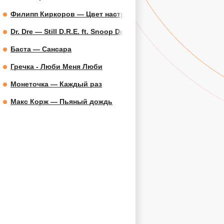
Филипп Киркоров — Цвет настроения синий
Dr. Dre — Still D.R.E. ft. Snoop Dogg
Баста — Сансара
Гречка - Люби Меня Люби
Монеточка — Каждый раз
Макс Корж — Пьяный дождь