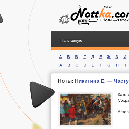
На главную
А
Б
В
Г
Д
Е
Ж
З
И
A
B
C
D
E
F
G
H
I
Ноты:
Никитина Е. — Част
Катег
Сохра
.
Автор