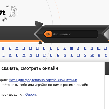
Искать
К
Л
М
Н
О
П
Р
С
Т
У
Ф
Х
Ц
Ч
Ш
Э
J
K
L
M
N
O
P
Q
R
S
T
U
V
W
X
Y
e
скачать, смотреть онлайн
ория:
Ноты для фортепиано зарубежной музыки
.
няйте ноты себе или играйте по ним в режиме онлайн.
 произведения:
Queen
.