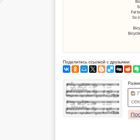
Bi
S
Fat b
So l
Bicy
Bicycle
Поделитесь ссылкой с друзьями:
Разме
сек
Пос