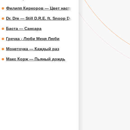
Филипп Киркоров — Цвет настроения синий
Dr. Dre — Still D.R.E. ft. Snoop Dogg
Баста — Сансара
Гречка - Люби Меня Люби
Монеточка — Каждый раз
Макс Корж — Пьяный дождь