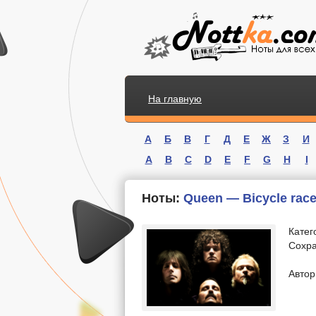
На главную
А
Б
В
Г
Д
Е
Ж
З
И
A
B
C
D
E
F
G
H
I
Ноты:
Queen — Bicycle rac
Катег
Сохра
.
Автор