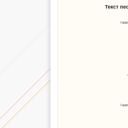
Текст пе
I wan
I wan