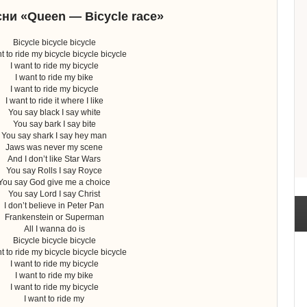
сни «Queen — Bicycle race»
Bicycle bicycle bicycle
t to ride my bicycle bicycle bicycle
I want to ride my bicycle
I want to ride my bike
I want to ride my bicycle
I want to ride it where I like
You say black I say white
You say bark I say bite
You say shark I say hey man
Jaws was never my scene
And I don’t like Star Wars
You say Rolls I say Royce
You say God give me a choice
You say Lord I say Christ
I don’t believe in Peter Pan
Frankenstein or Superman
All I wanna do is
Bicycle bicycle bicycle
t to ride my bicycle bicycle bicycle
I want to ride my bicycle
I want to ride my bike
I want to ride my bicycle
I want to ride my