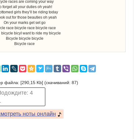
cycle races are coming your way
o forget all your duties oh yeah!
ottomed girls they’ll be riding today
ook out for those beauties oh yeah
On your marks get set go
cle race bicycle race bicycle race
 bicycle bicyI want to ride my bicycle
Bicycle bicycle bicycle
Bicycle race
р файла: [290,15 Kb] (cкачиваний: 87)
Подождите:
3
.
мотреть ноты онлайн