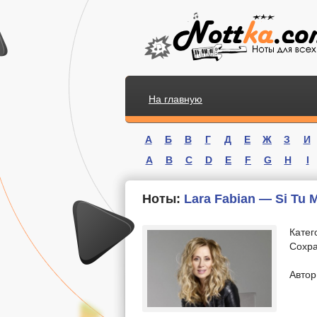
На главную
А
Б
В
Г
Д
Е
Ж
З
И
A
B
C
D
E
F
G
H
I
Ноты:
Lara Fabian — Si Tu 
Катег
Сохра
.
Автор