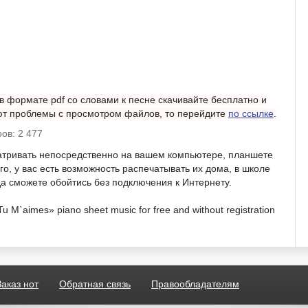
в формате pdf со словами к песне скачивайте бесплатно и
ают проблемы с просмотром файлов, то перейдите
по ссылке
.
ов: 2 477
атривать непосредственно на вашем компьютере, планшете
о, у вас есть возможность распечатывать их дома, в школе
гда сможете обойтись без подключения к Интернету.
 M`aimes» piano sheet music for free and without registration
Заказ нот
Обратная связь
Правообладателям