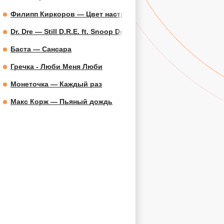
Филипп Киркоров — Цвет настроения синий
Dr. Dre — Still D.R.E. ft. Snoop Dogg
Баста — Сансара
Гречка - Люби Меня Люби
Монеточка — Каждый раз
Макс Корж — Пьяный дождь