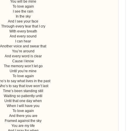
You will be mine
To love again
I see the rain
In the sky
And I see your face
Through every tear that I cry
With every breath
And every sound
I can hear
Another voice and swear that
You’re around
And every word is clear
Cause I know
The memory won’t let go
Until you’re mine
To love again
o’s to say what lives in the past
ho’s to say that love won’t last
Time’s been standing still
Waiting so patiently until
Until that one day when
When I will have you
To love again
And there you are
Framed against the sky
You are my life
And I pray for when