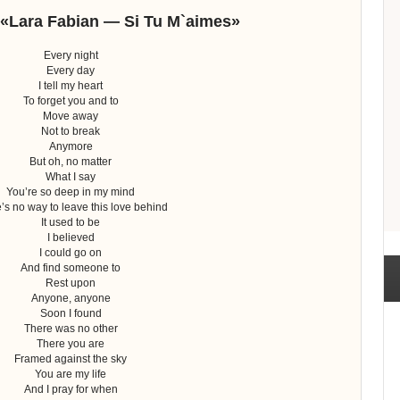
 «Lara Fabian — Si Tu M`aimes»
Every night
Every day
I tell my heart
To forget you and to
Move away
Not to break
Anymore
But oh, no matter
What I say
You’re so deep in my mind
’s no way to leave this love behind
It used to be
I believed
I could go on
And find someone to
Rest upon
Anyone, anyone
Soon I found
There was no other
There you are
Framed against the sky
You are my life
And I pray for when