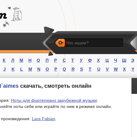
Искать
К
Л
М
Н
О
П
Р
С
Т
У
Ф
Х
Ц
Ч
Ш
Э
J
K
L
M
N
O
P
Q
R
S
T
U
V
W
X
Y
M`aimes
скачать, смотреть онлайн
ория:
Ноты для фортепиано зарубежной музыки
.
няйте ноты себе или играйте по ним в режиме онлайн.
 произведения:
Lara Fabian
.