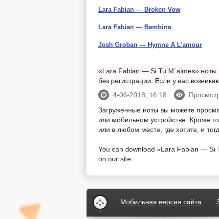
Lara Fabian — Broken Vow
Lara Fabian — Bambina
Josh Groban — Hymne A L’amour
«Lara Fabian — Si Tu M`aimes» ноты 
без регистрации. Если у вас возник
4-06-2018, 16:18
Просмотр
Загруженные ноты вы можете просм
или мобильном устройстве. Кроме тог
или в любом месте, где хотите, и то
You can download «Lara Fabian — Si Tu
on our site.
Мобильная версия сайта