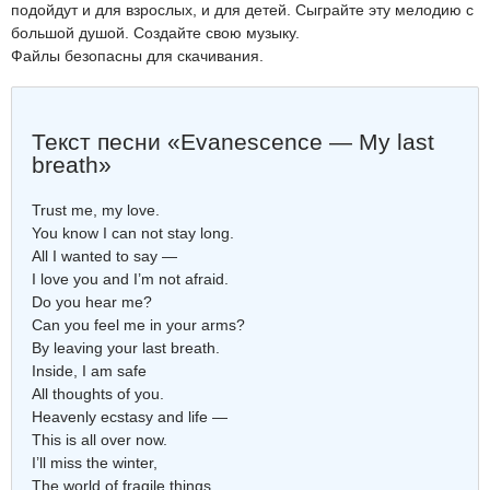
подойдут и для взрослых, и для детей. Сыграйте эту мелодию с
большой душой. Создайте свою музыку.
Файлы безопасны для скачивания.
Текст песни «Evanescence — My last
breath»
Trust me, my love.
You know I can not stay long.
All I wanted to say —
I love you and I’m not afraid.
Do you hear me?
Can you feel me in your arms?
By leaving your last breath.
Inside, I am safe
All thoughts of you.
Heavenly ecstasy and life —
This is all over now.
I’ll miss the winter,
The world of fragile things.