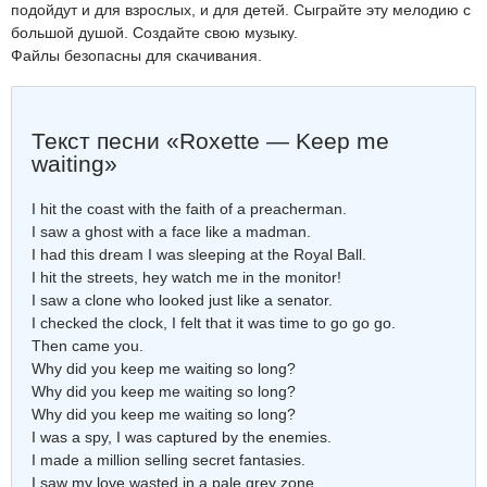
подойдут и для взрослых, и для детей. Сыграйте эту мелодию с
большой душой. Создайте свою музыку.
Файлы безопасны для скачивания.
Текст песни «Roxette — Keep me
waiting»
I hit the coast with the faith of a preacherman.
I saw a ghost with a face like a madman.
I had this dream I was sleeping at the Royal Ball.
I hit the streets, hey watch me in the monitor!
I saw a clone who looked just like a senator.
I checked the clock, I felt that it was time to go go go.
Then came you.
Why did you keep me waiting so long?
Why did you keep me waiting so long?
Why did you keep me waiting so long?
I was a spy, I was captured by the enemies.
I made a million selling secret fantasies.
I saw my love wasted in a pale grey zone.