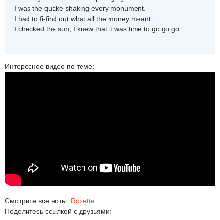
I was the quake shaking every monument.
I had to fi-find out what all the money meant.
I checked the sun, I knew that it was time to go go go.
Интересное видео по теме:
Смотрите все ноты:
Roxette
.
Поделитесь ссылкой с друзьями: