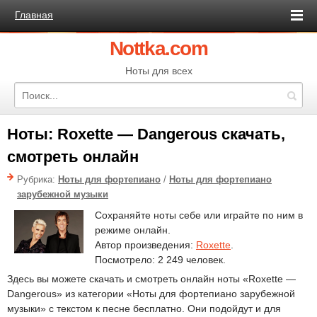
Главная
Nottka.com
Ноты для всех
Ноты: Roxette — Dangerous скачать,
смотреть онлайн
Рубрика:
Ноты для фортепиано
/
Ноты для фортепиано
зарубежной музыки
Сохраняйте ноты себе или играйте по ним в
режиме онлайн.
Автор произведения:
Roxette
.
Посмотрело: 2 249 человек.
Здесь вы можете скачать и смотреть онлайн ноты «Roxette —
Dangerous» из категории «Ноты для фортепиано зарубежной
музыки» с текстом к песне бесплатно. Они подойдут и для