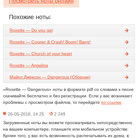
Посмотреть ноты онлайн
Похожие ноты:
Roxette — Do you get
Roxette — Cooper & Crash! Boom! Bang!
Roxette — Church of your heart
Roxette — Angelina
Майкл Джексон — Dangerous (Сборник)
«Roxette — Dangerous» ноты в формате pdf со словами к песне
скачивайте бесплатно и без регистрации. Если у вас возникают
проблемы с просмотром файлов, то перейдите
по ссылке
.
26-05-2018, 14:25
2 249
Загруженные ноты вы можете просматривать непосредственно
на вашем компьютере, планшете или мобильном устройстве.
Кроме того, у вас есть возможность распечатывать их дома, в