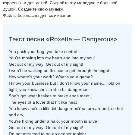
взрослых, и для детей. Сыграйте эту мелодию с большой
душой. Создайте свою музыку.
Файлы безопасны для скачивания.
Текст песни «Roxette — Dangerous»
You pack your bag, you take control
You're moving into my heart and into my soul
Get out of my way! Get out of my sight!
I won't be walking on thin ice to get through the night
Hey where's your work? What's your game?
I know your business but I don't know your name...Hold on
tight, you know she's a little bit dangerous
She's got what it takes to make ends meet,
The eyes of a lover that hit like heat
You know she's a little bit dangerousYou turn around, so hot
and dry,
You're hiding under a halo, your mouth is alive
Get out of my way! Get out of my sight!
I'm not attracted to go-go deeper tonight