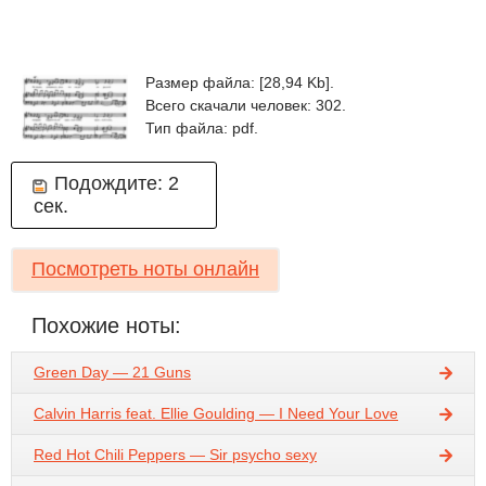
Размер файла: [28,94 Kb].
Всего скачали человек: 302.
Тип файла: pdf.
Подождите:
2
сек.
Посмотреть ноты онлайн
Похожие ноты:
Green Day — 21 Guns
Calvin Harris feat. Ellie Goulding — I Need Your Love
Red Hot Chili Peppers — Sir psycho sexy