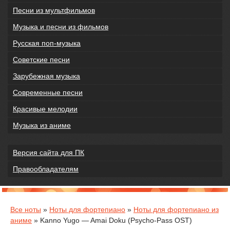
Песни из мультфильмов
Музыка и песни из фильмов
Русская поп-музыка
Советские песни
Зарубежная музыка
Современные песни
Красивые мелодии
Музыка из аниме
Версия сайта для ПК
Правообладателям
Все ноты
»
Ноты для фортепиано
»
Ноты для фортепиано из
аниме
» Kanno Yugo — Amai Doku (Psycho-Pass OST)