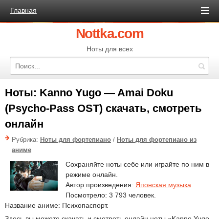
Главная
Nottka.com
Ноты для всех
Ноты: Kanno Yugo — Amai Doku
(Psycho-Pass OST) скачать, смотреть
онлайн
Рубрика:
Ноты для фортепиано
/
Ноты для фортепиано из
аниме
Сохраняйте ноты себе или играйте по ним в
режиме онлайн.
Автор произведения:
Японская музыка
.
Посмотрело: 3 793 человек.
Название аниме: Психопаспорт.
Здесь вы можете скачать и смотреть онлайн ноты «Kanno Yugo