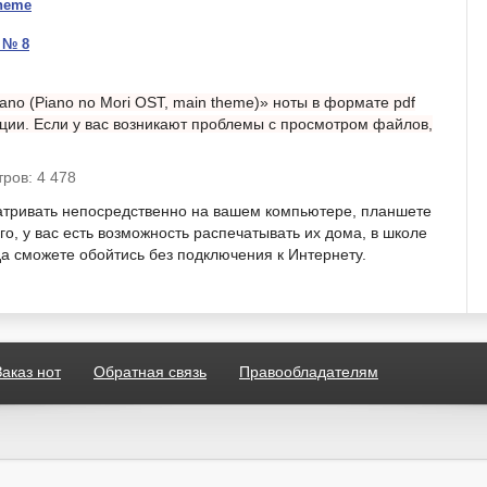
Theme
 № 8
iano (Piano no Mori OST, main theme)» ноты в формате pdf
ации. Если у вас возникают проблемы с просмотром файлов,
ров: 4 478
атривать непосредственно на вашем компьютере, планшете
о, у вас есть возможность распечатывать их дома, в школе
гда сможете обойтись без подключения к Интернету.
Заказ нот
Обратная связь
Правообладателям