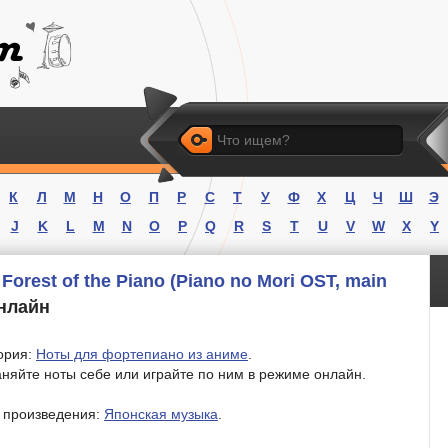
Искать
К
Л
М
Н
О
П
Р
С
Т
У
Ф
Х
Ц
Ч
Ш
Э
J
K
L
M
N
O
P
Q
R
S
T
U
V
W
X
Y
Forest of the Piano (Piano no Mori OST, main
онлайн
ория:
Ноты для фортепиано из аниме
.
няйте ноты себе или играйте по ним в режиме онлайн.
 произведения:
Японская музыка
.