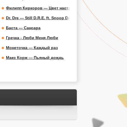
Филипп Киркоров — Цвет настроения синий
Dr. Dre — Still D.R.E. ft. Snoop Dogg
Баста — Сансара
Гречка - Люби Меня Люби
Монеточка — Каждый раз
Макс Корж — Пьяный дождь