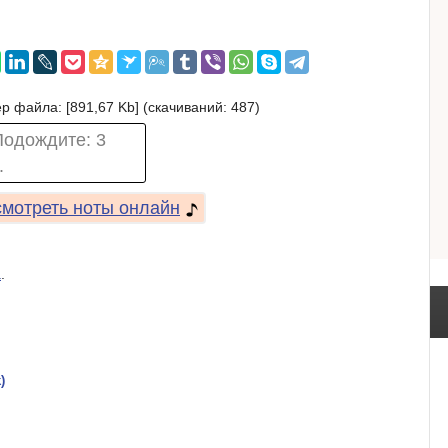
р файла: [891,67 Kb] (cкачиваний: 487)
Подождите:
2
.
мотреть ноты онлайн
а
.
)