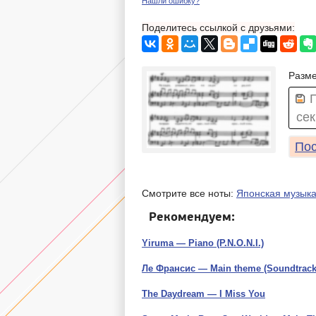
Нашли ошибку?
Поделитесь ссылкой с друзьями:
Разме
сек
Пос
Смотрите все ноты:
Японская музык
Рекомендуем:
Yiruma — Piano (P.N.O.N.I.)
Ле Франсис — Main theme (Soundtrack
The Daydream — I Miss You