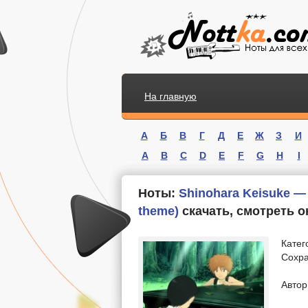
На главную
А
Б
В
Г
Д
Е
Ж
З
И
A
B
C
D
E
F
G
H
I
Ноты:
Shinohara Keisuke — 
theme)
скачать, смотреть 
Катег
Сохра
.
Автор