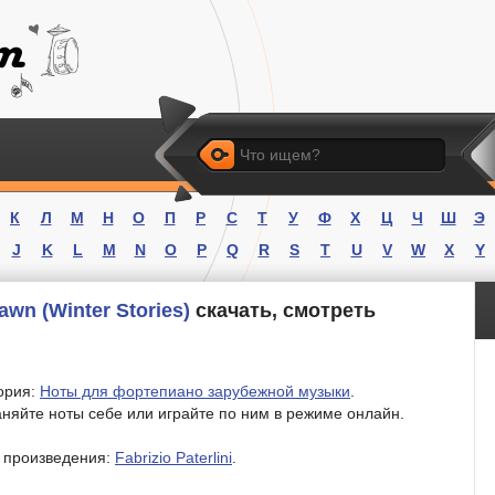
Искать
К
Л
М
Н
О
П
Р
С
Т
У
Ф
Х
Ц
Ч
Ш
Э
J
K
L
M
N
O
P
Q
R
S
T
U
V
W
X
Y
Dawn (Winter Stories)
скачать, смотреть
ория:
Ноты для фортепиано зарубежной музыки
.
няйте ноты себе или играйте по ним в режиме онлайн.
 произведения:
Fabrizio Paterlini
.