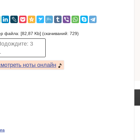
р файла: [82,87 Kb] (cкачиваний: 729)
Подождите:
2
.
мотреть ноты онлайн
ens