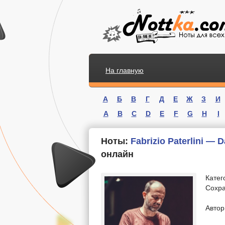
На главную
А
Б
В
Г
Д
Е
Ж
З
И
A
B
C
D
E
F
G
H
I
Ноты:
Fabrizio Paterlini — 
онлайн
Катег
Сохра
.
Автор