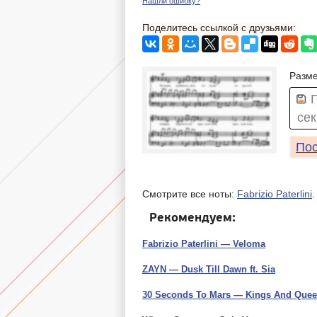
Нашли ошибку?
Поделитесь ссылкой с друзьями:
Разме
сек
Пос
Смотрите все ноты:
Fabrizio Paterlini
.
Рекомендуем:
Fabrizio Paterlini — Veloma
ZAYN — Dusk Till Dawn ft. Sia
30 Seconds To Mars — Kings And Que