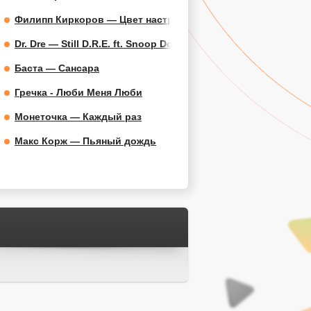
Филипп Киркоров — Цвет настроения синий
Dr. Dre — Still D.R.E. ft. Snoop Dogg
Баста — Сансара
Гречка - Люби Меня Люби
Монеточка — Каждый раз
Макс Корж — Пьяный дождь