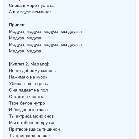
Снова в мире пустота
А в медузе осьминог
Припев:
Медуза, медуза, медуза, мы друзья
Медуза, медуза,
Медуза, медуза, медуза, мы друзья
Медуза, медуза
[Куплет 2, Matrang]:
Не по доброму смеясь
Нажимаю на курок
Убиваю твою грязь
Она падает на пол
Остается чистота
Твое белое нутро
И бездонные глаза
Ты актриса моих снов
Мы с тобою не друзья
Притворившись тишиной
Ты приехала на час