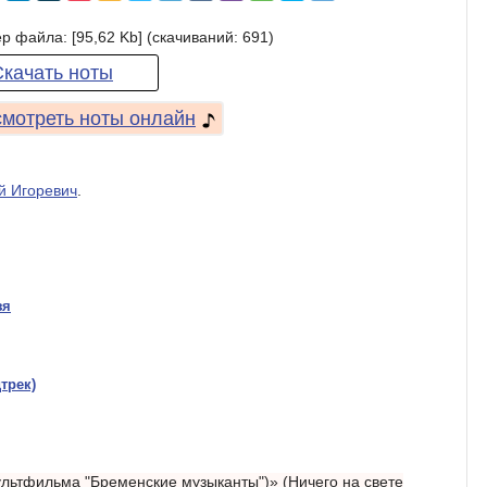
р файла: [95,62 Kb] (cкачиваний: 691)
Скачать ноты
мотреть ноты онлайн
й Игоревич
.
зя
трек)
мультфильма "Бременские музыканты")» (Ничего на свете