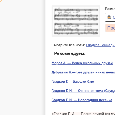
Разме
Пос
Смотрите все ноты:
Гладков Геннади
Рекомендуем:
Мороз А. — Вечер школьных друзей
Дубравин Я.— Без друзей никак нель
Гладков Г.— Баюшки-баю
Гладков Г. И. — Основная тема (Саунд
Гладков Г. И. — Новогодняя песенка
«Гладков Г. И. — Песня друзей (из 