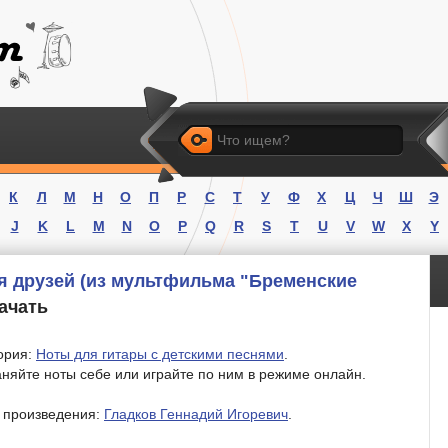
Искать
К
Л
М
Н
О
П
Р
С
Т
У
Ф
Х
Ц
Ч
Ш
Э
J
K
L
M
N
O
P
Q
R
S
T
U
V
W
X
Y
ня друзей (из мультфильма "Бременские
качать
ория:
Ноты для гитары с детскими песнями
.
няйте ноты себе или играйте по ним в режиме онлайн.
 произведения:
Гладков Геннадий Игоревич
.