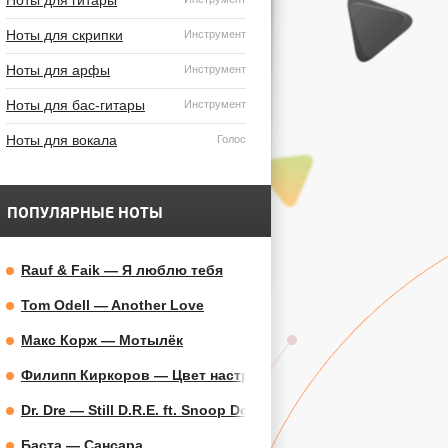
Ноты для гитары
Ноты для скрипки
Инструмент
Ноты для арфы
Инструмент
Ноты для бас-гитары
Инструмент
Ноты для вокала
Голос
ПОПУЛЯРНЫЕ НОТЫ
Rauf & Faik — Я люблю тебя
Tom Odell — Another Love
Макс Корж — Мотылёк
Филипп Киркоров — Цвет настроения синий
Dr. Dre — Still D.R.E. ft. Snoop Dogg
Баста — Сансара