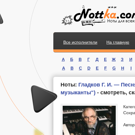
Все исполнители
На главную
А
Б
В
Г
Д
Е
Ж
З
И
A
B
C
D
E
F
G
H
I
Ноты:
Гладков Г. И. — Пес
музыканты")
- смотреть, с
Катег
Сохра
.
Автор