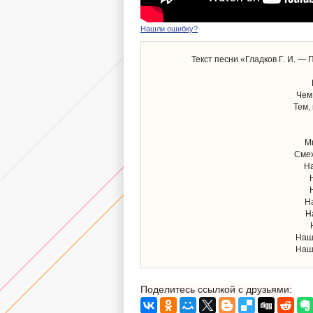
Нашли ошибку?
Текст песни «Гладков Г. И. —
Чем
Тем,
М
Смех
На
Н
Н
Наше
Наше
Поделитесь ссылкой с друзьями: