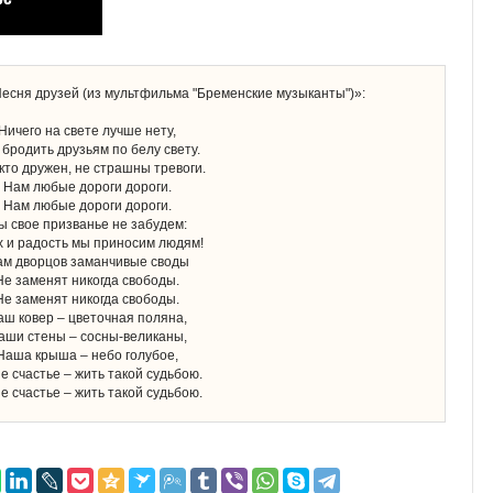
 Песня друзей (из мультфильма "Бременские музыканты")»:
Ничего на свете лучше нету,
 бродить друзьям по белу свету.
 кто дружен, не страшны тревоги.
Нам любые дороги дороги.
Нам любые дороги дороги.
ы свое призванье не забудем:
 и радость мы приносим людям!
м дворцов заманчивые своды
Не заменят никогда свободы.
Не заменят никогда свободы.
аш ковер – цветочная поляна,
аши стены – сосны-великаны,
Наша крыша – небо голубое,
 счастье – жить такой судьбою.
 счастье – жить такой судьбою.