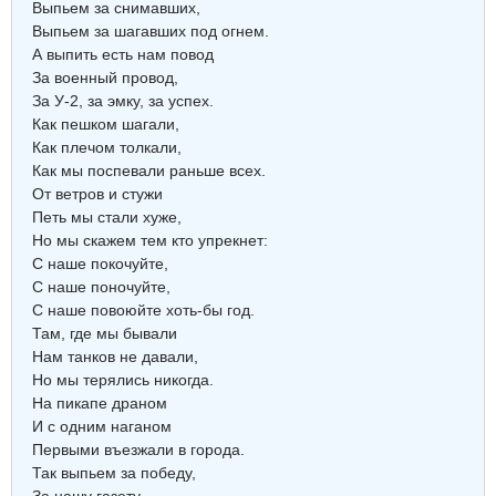
Выпьем за снимавших,
Выпьем за шагавших под огнем.
А выпить есть нам повод
За военный провод,
За У-2, за эмку, за успех.
Как пешком шагали,
Как плечом толкали,
Как мы поспевали раньше всех.
От ветров и стужи
Петь мы стали хуже,
Но мы скажем тем кто упрекнет:
С наше покочуйте,
С наше поночуйте,
С наше повоюйте хоть-бы год.
Там, где мы бывали
Нам танков не давали,
Но мы терялись никогда.
На пикапе драном
И с одним наганом
Первыми въезжали в города.
Так выпьем за победу,