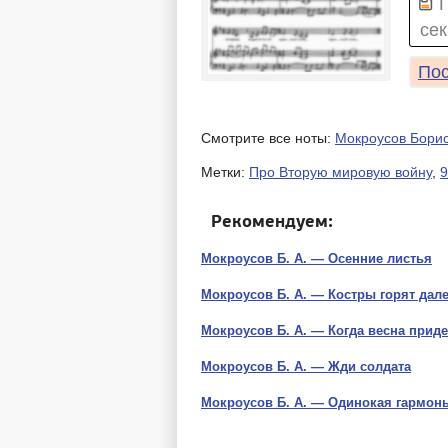
сек
Пос
Смотрите все ноты:
Мокроусов Бори
Метки:
Про Вторую мировую войну
,
9
Рекомендуем:
Мокроусов Б. А. — Осенние листья
Мокроусов Б. А. — Костры горят дал
Мокроусов Б. А. — Когда весна приде
Мокроусов Б. А. — Жди солдата
Мокроусов Б. А. — Одинокая гармон