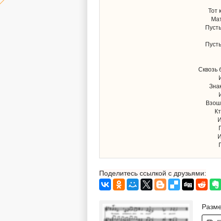
Тот 
Мат
Пусть
Пусть
Сквозь 
Зна
Взош
Кт
И
И
Поделитесь ссылкой с друзьями:
Разме