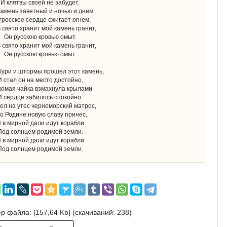
И клятвы своей не забудет.
камень заветный и ночью и днем
росское сердце сжигает огнем,
 свято хранит мой камень гранит,
Он русскою кровью омыт.
 свято хранит мой камень гранит,
Он русскою кровью омыт.
бури и штормы прошел этот камень,
И стал он на место достойно,
комая чайка взмахнула крылами
И сердце забилось спокойно.
ел на утес черноморский матрос,
о Родине новую славу принес,
 в мирной дали идут корабли
Под солнцем родимой земли.
 в мирной дали идут корабли
Под солнцем родимой земли.
р файла: [157,64 Kb] (cкачиваний: 238)