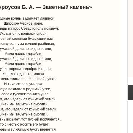
кроусов Б. А. — Заветный камень»
одные волны вздымает лавиной
Широкое Черное море,
ний матрос Севастополь покинул,
Уходит он, с волнами споря.
розный соленый бушующий вал
юпку волну за волной разбивал,
туманной дали не видно земли,
Ушли далеко корабли,
туманной дали не видно земли,
Ушли далеко корабли.
узья-моряки подобрали героя,
Кипела вода штормовая.
амень сжимал посиневшей рукою
И тихо сказал, умирая:
огда покидал я родимый утес,
 собою кусочек гранита унес,
м, чтоб вдали от крымской земли
О ней мы забыть не смогли».
м, чтоб вдали от крымской земли
О ней мы забыть не смогли».
ень возьмет, тот пускай поклянется,
то с честью носить его будет,
ервым в любимую бухту вернется