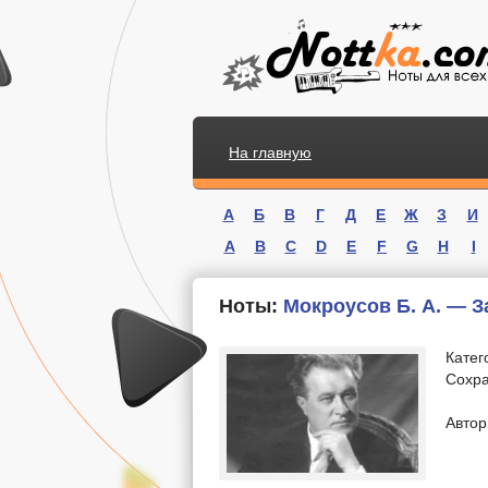
На главную
А
Б
В
Г
Д
Е
Ж
З
И
A
B
C
D
E
F
G
H
I
Ноты:
Мокроусов Б. А. — 
Катег
Сохра
.
Автор