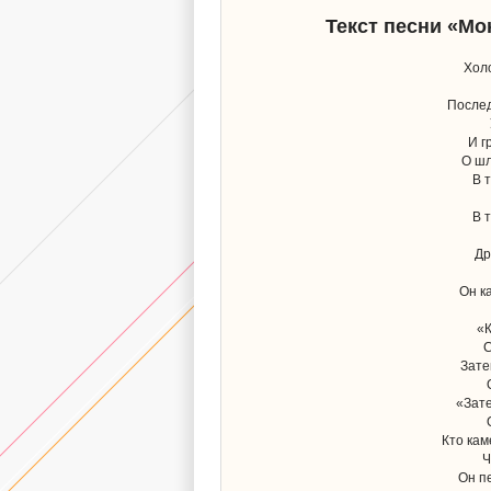
Текст песни «Мо
Хол
Послед
И г
О шл
В 
В 
Др
Он к
«К
С
Зате
«Зате
Кто кам
Ч
Он п