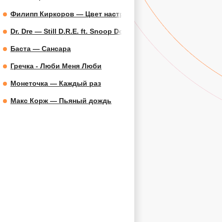
Филипп Киркоров — Цвет настроения синий
Dr. Dre — Still D.R.E. ft. Snoop Dogg
Баста — Сансара
Гречка - Люби Меня Люби
Монеточка — Каждый раз
Макс Корж — Пьяный дождь