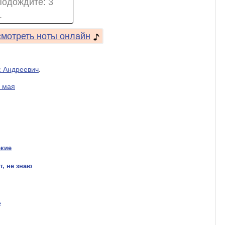
Подождите:
2
.
мотреть ноты онлайн
с Андреевич
.
 мая
екие
т, не знаю
ь