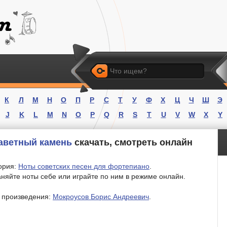
Искать
К
Л
М
Н
О
П
Р
С
Т
У
Ф
Х
Ц
Ч
Ш
Э
J
K
L
M
N
O
P
Q
R
S
T
U
V
W
X
Y
Заветный камень
скачать, смотреть онлайн
ория:
Ноты советских песен для фортепиано
.
няйте ноты себе или играйте по ним в режиме онлайн.
 произведения:
Мокроусов Борис Андреевич
.