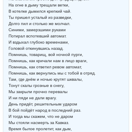
На огне в дыму трещали ветки,
В котелке дымился крепкий чай.
Ты пришел усталый из разведки,
Долго пил и столько же молчал.
Синими, замерзшими руками
Потирал вспотевший автомат.
И вздыхал глубоко временами,
Головой откинувшись назад.
Помнишь, товарищ, вой ночной пурги,
Помнишь, как кричали нам в лицо враги,
Помнишь, как ответил ревом автомат,
Помнишь, как вернулись мы с тобой в отряд.
Там, где днём и ночью крутят шквалы,
Тонут скалы грозные в снегу,
Мы закрыли прочно перевалы
И ни пяди не дали врагу.
День придёт, решительным ударом
В бой пойдёт народ в последний раз.
И тогда мы скажем, что не даром
Мы стояли насмерть за Кавказ.
Время былое пролетит, как дым,