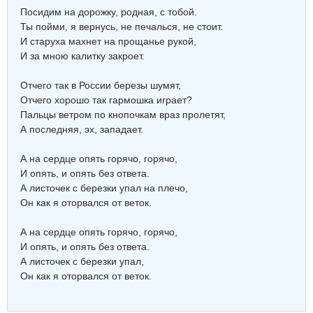
Посидим на дорожку, родная, с тобой.
Ты пойми, я вернусь, не печалься, не стоит.
И старуха махнет на прощанье рукой,
И за мною калитку закроет.
Отчего так в России березы шумят,
Отчего хорошо так гармошка играет?
Пальцы ветром по кнопочкам враз пролетят,
А последняя, эх, западает.
А на сердце опять горячо, горячо,
И опять, и опять без ответа.
А листочек с березки упал на плечо,
Он как я оторвался от веток.
А на сердце опять горячо, горячо,
И опять, и опять без ответа.
А листочек с березки упал,
Он как я оторвался от веток.