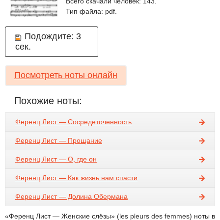
Всего скачали человек: 143.
Тип файла: pdf.
Подождите:
3
сек.
Посмотреть ноты онлайн
Похожие ноты:
Ференц Лист — Сосредеточенность
Ференц Лист — Прощание
Ференц Лист — О, где он
Ференц Лист — Как жизнь нам спасти
Ференц Лист — Долина Обермана
«Ференц Лист — Женские слёзы» (les pleurs des femmes) ноты в