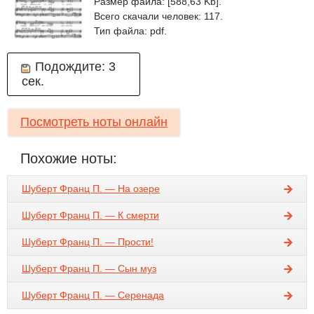
Размер файла: [588,63 Kb].
Всего скачали человек: 117.
Тип файла: pdf.
Подождите:
3
сек.
Посмотреть ноты онлайн
Похожие ноты:
Шуберт Франц П. — На озере
Шуберт Франц П. — К смерти
Шуберт Франц П. — Прости!
Шуберт Франц П. — Сын муз
Шуберт Франц П. — Серенада