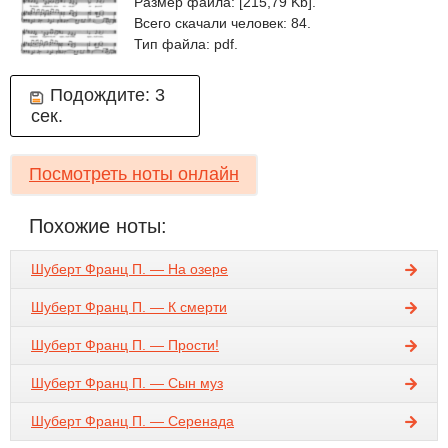
Размер файла: [215,79 Kb].
Всего скачали человек: 84.
Тип файла: pdf.
Подождите:
3
сек.
Посмотреть ноты онлайн
Похожие ноты:
Шуберт Франц П. — На озере
Шуберт Франц П. — К смерти
Шуберт Франц П. — Прости!
Шуберт Франц П. — Сын муз
Шуберт Франц П. — Серенада