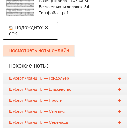
Размер файла: [107,38 Kb].
Всего скачали человек: 34.
Тип файла: pdf.
Подождите:
3
сек.
Посмотреть ноты онлайн
Похожие ноты:
Шуберт Франц П. — Гондольер
Шуберт Франц П. — Блаженство
Шуберт Франц П. — Прости!
Шуберт Франц П. — Сын муз
Шуберт Франц П. — Серенада