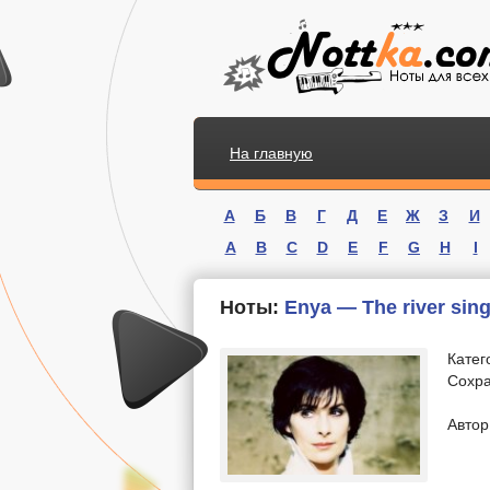
На главную
А
Б
В
Г
Д
Е
Ж
З
И
A
B
C
D
E
F
G
H
I
Ноты:
Enya — The river sin
Катег
Сохра
.
Автор