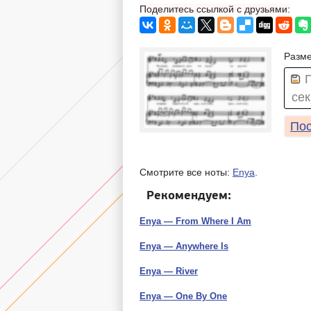
Поделитесь ссылкой с друзьями:
Разме
сек
Пос
Смотрите все ноты:
Enya
.
Рекомендуем:
Enya — From Where I Am
Enya — Anywhere Is
Enya — River
Enya — One By One